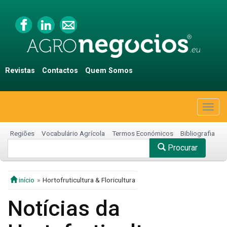
Revistas
Contactos
Quem Somos
Togg
navig
Regiões
Vocabulário Agrícola
Termos Económicos
Bibliografia
Procurar
início
Hortofruticultura & Floricultura
Notícias da