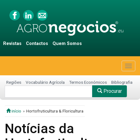
Revistas
Contactos
Quem Somos
Togg
navig
Regiões
Vocabulário Agrícola
Termos Económicos
Bibliografia
Procurar
início
Hortofruticultura & Floricultura
Notícias da