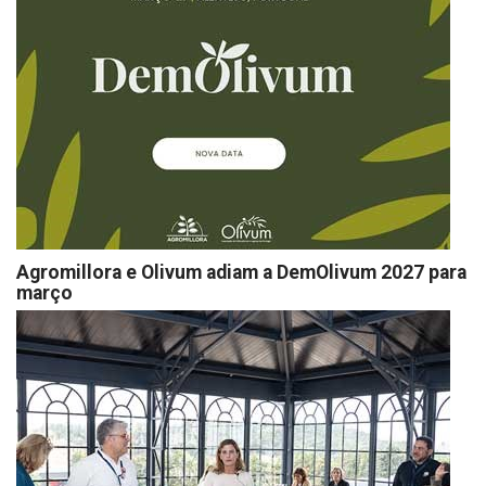
Agromillora e Olivum adiam a DemOlivum 2027 para
março