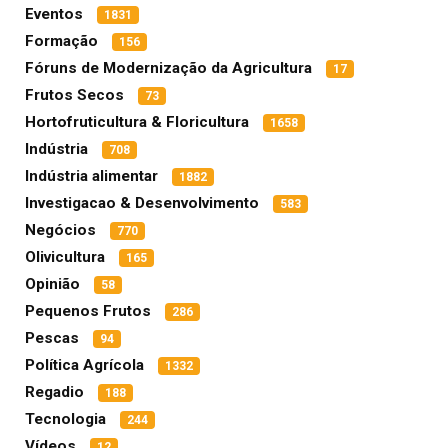
Eventos
1831
Formação
156
Fóruns de Modernização da Agricultura
17
Frutos Secos
73
Hortofruticultura & Floricultura
1658
Indústria
708
Indústria alimentar
1882
Investigacao & Desenvolvimento
583
Negócios
770
Olivicultura
165
Opinião
58
Pequenos Frutos
286
Pescas
94
Política Agrícola
1332
Regadio
188
Tecnologia
244
Vídeos
12