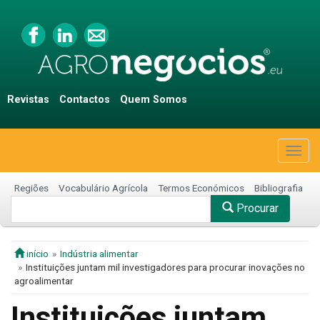
Revistas
Contactos
Quem Somos
Togg
navig
Regiões
Vocabulário Agrícola
Termos Económicos
Bibliografia
Procurar
início
Indústria alimentar
Instituições juntam mil investigadores para procurar inovações no
agroalimentar
Instituições juntam