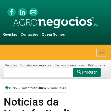
Revistas
Contactos
Quem Somos
Togg
navig
Regiões
Vocabulário Agrícola
Termos Económicos
Bibliografia
Procurar
início
Hortofruticultura & Floricultura
Notícias da