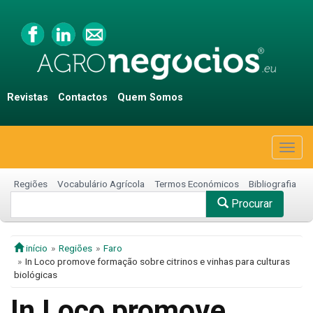
Revistas
Contactos
Quem Somos
Togg
navig
Regiões
Vocabulário Agrícola
Termos Económicos
Bibliografia
Procurar
início
Regiões
Faro
In Loco promove formação sobre citrinos e vinhas para culturas
biológicas
In Loco promove