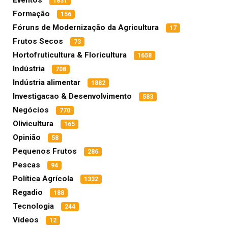
Eventos
1831
Formação
156
Fóruns de Modernização da Agricultura
17
Frutos Secos
73
Hortofruticultura & Floricultura
1658
Indústria
708
Indústria alimentar
1882
Investigacao & Desenvolvimento
583
Negócios
770
Olivicultura
165
Opinião
58
Pequenos Frutos
286
Pescas
94
Política Agrícola
1332
Regadio
188
Tecnologia
244
Vídeos
12