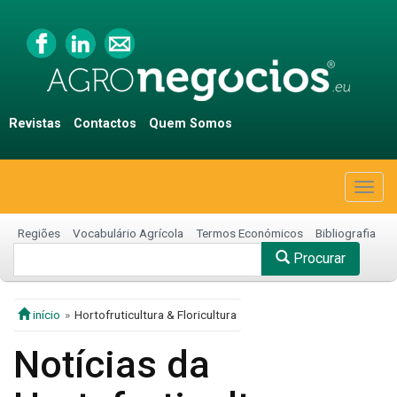
Revistas
Contactos
Quem Somos
Togg
navig
Regiões
Vocabulário Agrícola
Termos Económicos
Bibliografia
Procurar
início
Hortofruticultura & Floricultura
Notícias da