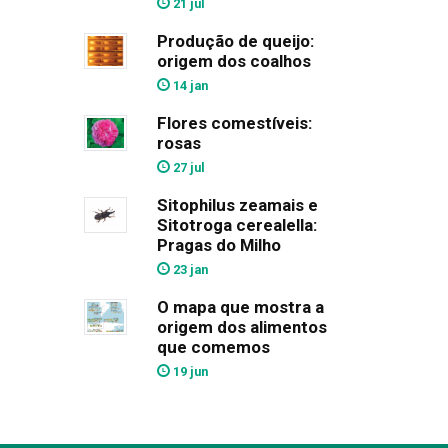
21 jul
Produção de queijo:
origem dos coalhos
14 jan
Flores comestíveis:
rosas
27 jul
Sitophilus zeamais e
Sitotroga cerealella:
Pragas do Milho
23 jan
O mapa que mostra a
origem dos alimentos
que comemos
19 jun