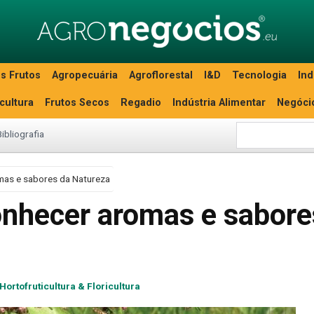
s Frutos
Agropecuária
Agroflorestal
I&D
Tecnologia
Ind
icultura
Frutos Secos
Regadio
Indústria Alimentar
Negóci
Bibliografia
mas e sabores da Natureza
onhecer aromas e sabore
Hortofruticultura & Floricultura