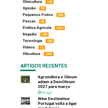
Olivicultura
165
Opinião
58
Pequenos Frutos
286
Pescas
94
Política Agrícola
1332
Regadio
188
Tecnologia
244
Vídeos
12
Viticultura
1381
ARTIGOS RECENTES
Agromillora e Olivum
adiam a DemOlivum
2027 para março
05 ago
Wine Destination
Portugal volta a ligar