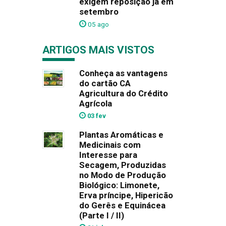
exigem reposição já em
setembro
05 ago
ARTIGOS MAIS VISTOS
Conheça as vantagens
do cartão CA
Agricultura do Crédito
Agrícola
03 fev
Plantas Aromáticas e
Medicinais com
Interesse para
Secagem, Produzidas
no Modo de Produção
Biológico: Limonete,
Erva príncipe, Hipericão
do Gerês e Equinácea
(Parte I / II)