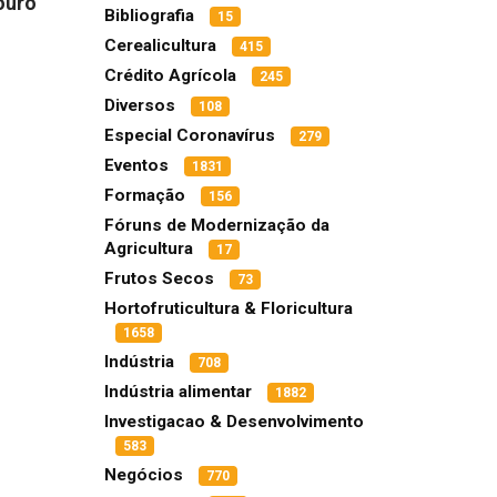
ouro
Bibliografia
15
Cerealicultura
415
Crédito Agrícola
245
Diversos
108
Especial Coronavírus
279
Eventos
1831
Formação
156
Fóruns de Modernização da
Agricultura
17
Frutos Secos
73
Hortofruticultura & Floricultura
1658
Indústria
708
Indústria alimentar
1882
Investigacao & Desenvolvimento
583
Negócios
770