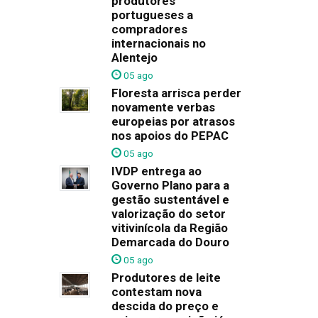
produtores
portugueses a
compradores
internacionais no
Alentejo
05 ago
Floresta arrisca perder
novamente verbas
europeias por atrasos
nos apoios do PEPAC
05 ago
IVDP entrega ao
Governo Plano para a
gestão sustentável e
valorização do setor
vitivinícola da Região
Demarcada do Douro
05 ago
Produtores de leite
contestam nova
descida do preço e