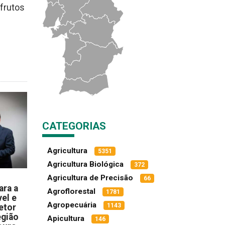
 frutos
CATEGORIAS
Agricultura
5351
Agricultura Biológica
372
Agricultura de Precisão
66
ara a
Agroflorestal
1781
el e
Agropecuária
1143
etor
egião
Apicultura
146