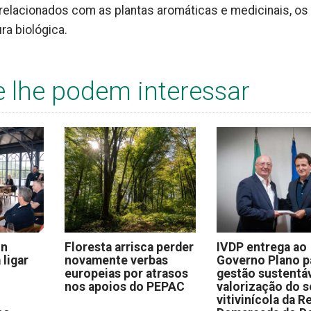
relacionados com as plantas aromáticas e medicinais, os
ra biológica.
e lhe podem interessar
on
Floresta arrisca perder
IVDP entrega ao
 ligar
novamente verbas
Governo Plano p
europeias por atrasos
gestão sustentáv
nos apoios do PEPAC
valorização do s
vitivinícola da R