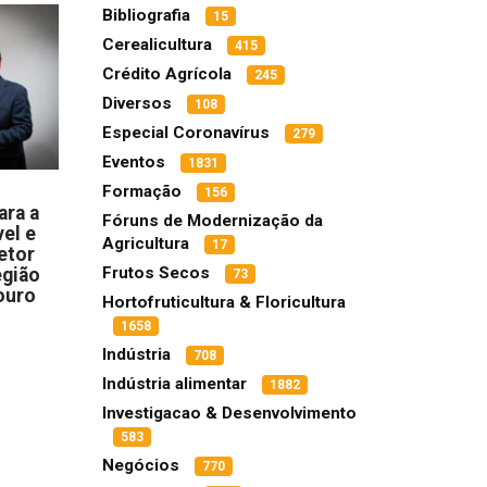
Bibliografia
15
Cerealicultura
415
Crédito Agrícola
245
Diversos
108
Especial Coronavírus
279
Eventos
1831
Formação
156
ara a
Fóruns de Modernização da
el e
Agricultura
17
etor
Frutos Secos
egião
73
ouro
Hortofruticultura & Floricultura
1658
Indústria
708
Indústria alimentar
1882
Investigacao & Desenvolvimento
583
Negócios
770