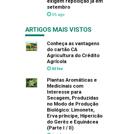
exigem reposição já em
setembro
05 ago
ARTIGOS MAIS VISTOS
Conheça as vantagens
do cartão CA
Agricultura do Crédito
Agrícola
03 fev
Plantas Aromáticas e
Medicinais com
Interesse para
Secagem, Produzidas
no Modo de Produção
Biológico: Limonete,
Erva príncipe, Hipericão
do Gerês e Equinácea
(Parte I / II)