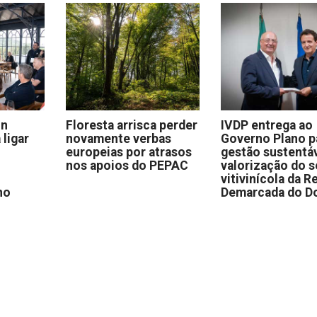
on
Floresta arrisca perder
IVDP entrega ao
 ligar
novamente verbas
Governo Plano p
europeias por atrasos
gestão sustentáv
nos apoios do PEPAC
valorização do s
vitivinícola da R
no
Demarcada do D