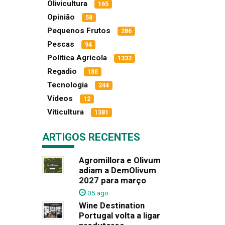
Olivicultura
165
Opinião
58
Pequenos Frutos
286
Pescas
94
Política Agrícola
1332
Regadio
188
Tecnologia
244
Vídeos
12
Viticultura
1381
ARTIGOS RECENTES
Agromillora e Olivum
adiam a DemOlivum
2027 para março
05 ago
Wine Destination
Portugal volta a ligar