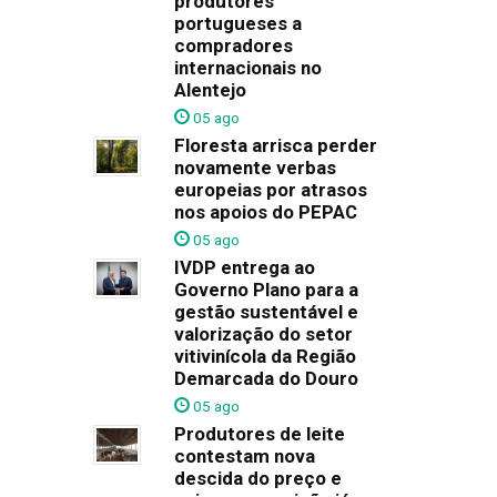
produtores
portugueses a
compradores
internacionais no
Alentejo
05 ago
Floresta arrisca perder
novamente verbas
europeias por atrasos
nos apoios do PEPAC
05 ago
IVDP entrega ao
Governo Plano para a
gestão sustentável e
valorização do setor
vitivinícola da Região
Demarcada do Douro
05 ago
Produtores de leite
contestam nova
descida do preço e