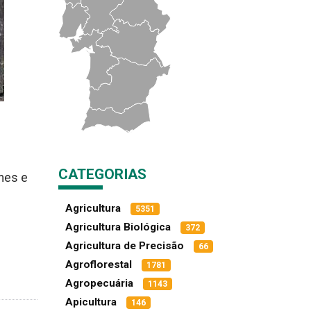
CATEGORIAS
mes e
Agricultura
5351
Agricultura Biológica
372
Agricultura de Precisão
66
Agroflorestal
1781
Agropecuária
1143
Apicultura
146