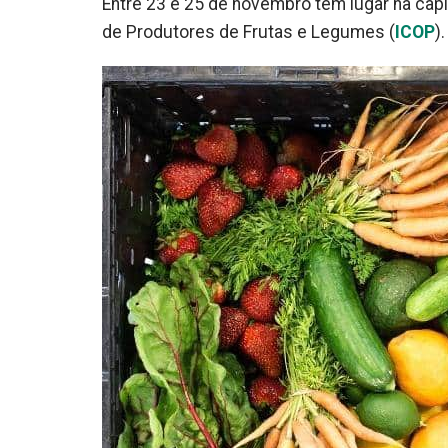
Entre 23 e 25 de novembro tem lugar na capi
de Produtores de Frutas e Legumes (
ICOP
).