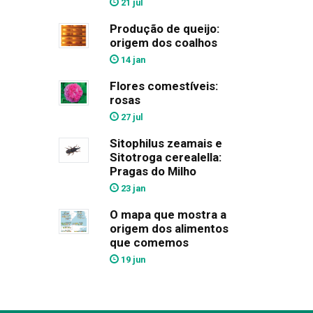
21 jul
Produção de queijo:
origem dos coalhos
14 jan
Flores comestíveis:
rosas
27 jul
Sitophilus zeamais e
Sitotroga cerealella:
Pragas do Milho
23 jan
O mapa que mostra a
origem dos alimentos
que comemos
19 jun