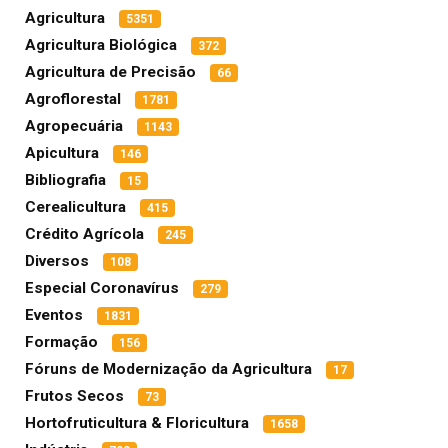
Agricultura
5351
Agricultura Biológica
372
Agricultura de Precisão
66
Agroflorestal
1781
Agropecuária
1143
Apicultura
146
Bibliografia
15
Cerealicultura
415
Crédito Agrícola
245
Diversos
108
Especial Coronavírus
279
Eventos
1831
Formação
156
Fóruns de Modernização da Agricultura
17
Frutos Secos
73
Hortofruticultura & Floricultura
1658