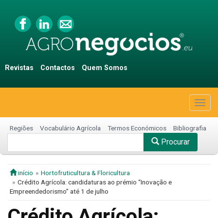
Revistas
Contactos
Quem Somos
Togg
navig
Regiões
Vocabulário Agrícola
Termos Económicos
Bibliografia
Procurar
início
Hortofruticultura & Floricultura
Crédito Agrícola: candidaturas ao prémio “Inovação e
Empreendedorismo” até 1 de julho
Crédito Agrícola: