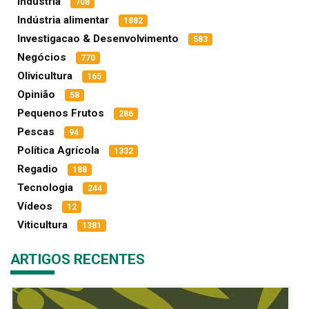
Indústria
708
Indústria alimentar
1882
Investigacao & Desenvolvimento
583
Negócios
770
Olivicultura
165
Opinião
58
Pequenos Frutos
286
Pescas
94
Política Agrícola
1332
Regadio
188
Tecnologia
244
Vídeos
12
Viticultura
1381
ARTIGOS RECENTES