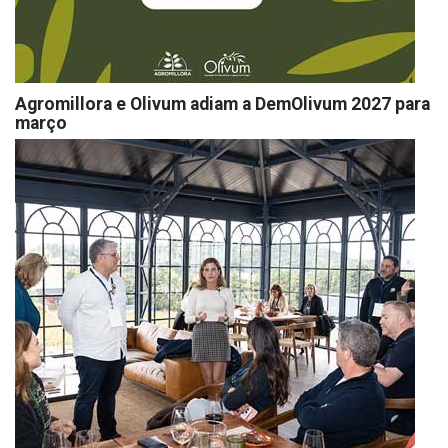
Agromillora e Olivum adiam a DemOlivum 2027 para
março