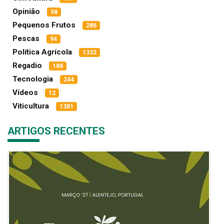
Opinião
58
Pequenos Frutos
286
Pescas
94
Política Agrícola
1332
Regadio
188
Tecnologia
244
Vídeos
12
Viticultura
1381
ARTIGOS RECENTES