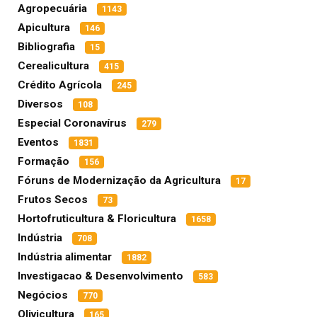
Agropecuária
1143
Apicultura
146
Bibliografia
15
Cerealicultura
415
Crédito Agrícola
245
Diversos
108
Especial Coronavírus
279
Eventos
1831
Formação
156
Fóruns de Modernização da Agricultura
17
Frutos Secos
73
Hortofruticultura & Floricultura
1658
Indústria
708
Indústria alimentar
1882
Investigacao & Desenvolvimento
583
Negócios
770
Olivicultura
165