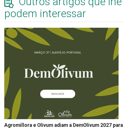
Outros artigos que lhe
podem interessar
Agromillora e Olivum adiam a DemOlivum 2027 para