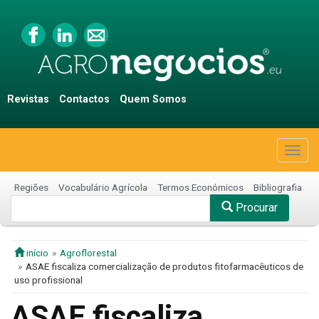
Revistas
Contactos
Quem Somos
Togg
navig
Regiões
Vocabulário Agrícola
Termos Económicos
Bibliografia
Procurar
início
Agroflorestal
ASAE fiscaliza comercialização de produtos fitofarmacêuticos de
uso profissional
ASAE fiscaliza