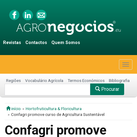
Revistas
Contactos
Quem Somos
Togg
navig
Regiões
Vocabulário Agrícola
Termos Económicos
Bibliografia
Procurar
início
Hortofruticultura & Floricultura
Confagri promove curso de Agricultura Sustentável
Confagri promove