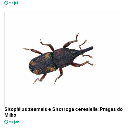
27 jul
Sitophilus zeamais e Sitotroga cerealella: Pragas do
Milho
23 jan