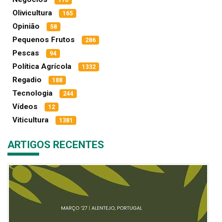
770
Olivicultura
165
Opinião
58
Pequenos Frutos
286
Pescas
94
Política Agrícola
1332
Regadio
188
Tecnologia
244
Vídeos
12
Viticultura
1381
ARTIGOS RECENTES