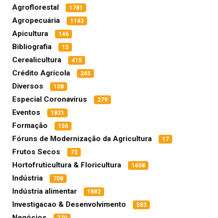
Agroflorestal
1781
Agropecuária
1143
Apicultura
146
Bibliografia
15
Cerealicultura
415
Crédito Agrícola
245
Diversos
108
Especial Coronavírus
279
Eventos
1831
Formação
156
Fóruns de Modernização da Agricultura
17
Frutos Secos
73
Hortofruticultura & Floricultura
1658
Indústria
708
Indústria alimentar
1882
Investigacao & Desenvolvimento
583
Negócios