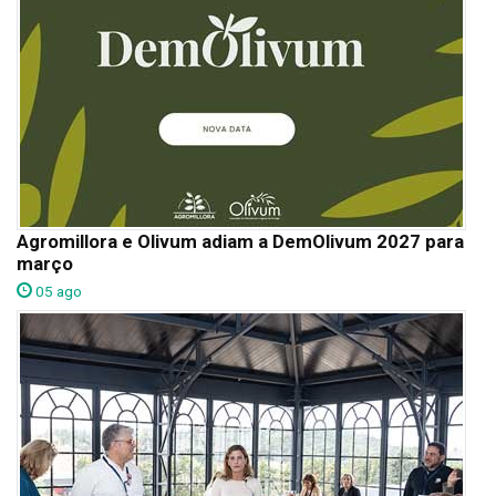
Agromillora e Olivum adiam a DemOlivum 2027 para
março
05 ago