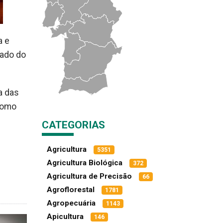
a e
rado do
a das
 como
CATEGORIAS
Agricultura
5351
Agricultura Biológica
372
Agricultura de Precisão
66
Agroflorestal
1781
Agropecuária
1143
Apicultura
146