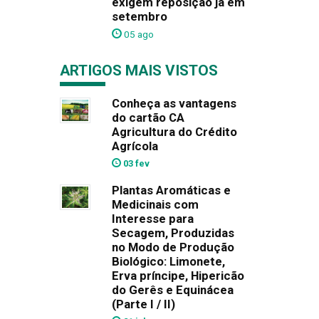
exigem reposição já em
setembro
05 ago
ARTIGOS MAIS VISTOS
Conheça as vantagens
do cartão CA
Agricultura do Crédito
Agrícola
03 fev
Plantas Aromáticas e
Medicinais com
Interesse para
Secagem, Produzidas
no Modo de Produção
Biológico: Limonete,
Erva príncipe, Hipericão
do Gerês e Equinácea
(Parte I / II)