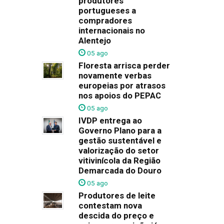
produtores
portugueses a
compradores
internacionais no
Alentejo
05 ago
Floresta arrisca perder
novamente verbas
europeias por atrasos
nos apoios do PEPAC
05 ago
IVDP entrega ao
Governo Plano para a
gestão sustentável e
valorização do setor
vitivinícola da Região
Demarcada do Douro
05 ago
Produtores de leite
contestam nova
descida do preço e