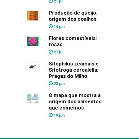
21 jul
Produção de queijo:
origem dos coalhos
14 jan
Flores comestíveis:
rosas
27 jul
Sitophilus zeamais e
Sitotroga cerealella:
Pragas do Milho
23 jan
O mapa que mostra a
origem dos alimentos
que comemos
19 jun