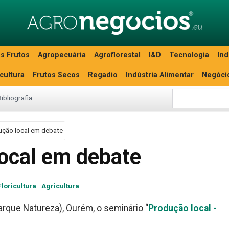
s Frutos
Agropecuária
Agroflorestal
I&D
Tecnologia
Ind
icultura
Frutos Secos
Regadio
Indústria Alimentar
Negóci
Bibliografia
ção local em debate
ocal em debate
Floricultura
Agricultura
arque Natureza), Ourém, o seminário “
Produção local -