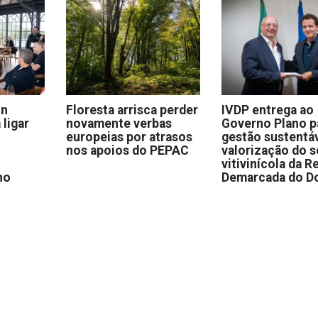
on
Floresta arrisca perder
IVDP entrega ao
 ligar
novamente verbas
Governo Plano p
europeias por atrasos
gestão sustentáv
nos apoios do PEPAC
valorização do s
vitivinícola da R
no
Demarcada do D