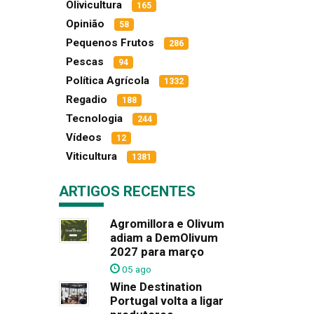
Olivicultura
165
Opinião
58
Pequenos Frutos
286
Pescas
94
Política Agrícola
1332
Regadio
188
Tecnologia
244
Vídeos
12
Viticultura
1381
ARTIGOS RECENTES
Agromillora e Olivum
adiam a DemOlivum
2027 para março
05 ago
Wine Destination
Portugal volta a ligar