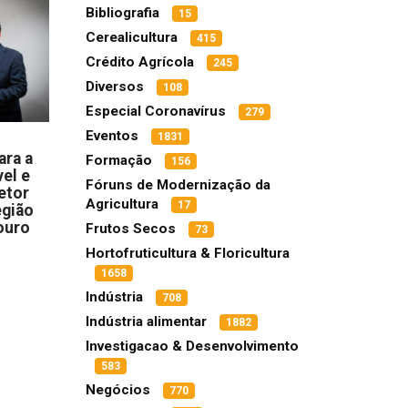
Bibliografia
15
Cerealicultura
415
Crédito Agrícola
245
Diversos
108
Especial Coronavírus
279
Eventos
1831
ara a
Formação
156
el e
Fóruns de Modernização da
etor
Agricultura
17
egião
ouro
Frutos Secos
73
Hortofruticultura & Floricultura
1658
Indústria
708
Indústria alimentar
1882
Investigacao & Desenvolvimento
583
Negócios
770