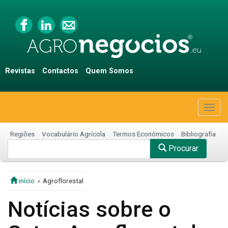
Revistas
Contactos
Quem Somos
Togg
navig
Regiões
Vocabulário Agrícola
Termos Económicos
Bibliografia
Procurar
início
Agroflorestal
Notícias sobre o