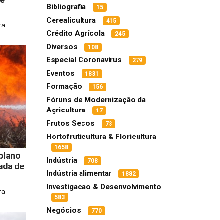
Bibliografia
15
Cerealicultura
415
ra
Crédito Agrícola
245
Diversos
108
Especial Coronavírus
279
Eventos
1831
Formação
156
Fóruns de Modernização da
Agricultura
17
Frutos Secos
73
Hortofruticultura & Floricultura
1658
plano
Indústria
708
ada de
Indústria alimentar
1882
Investigacao & Desenvolvimento
ra
583
Negócios
770