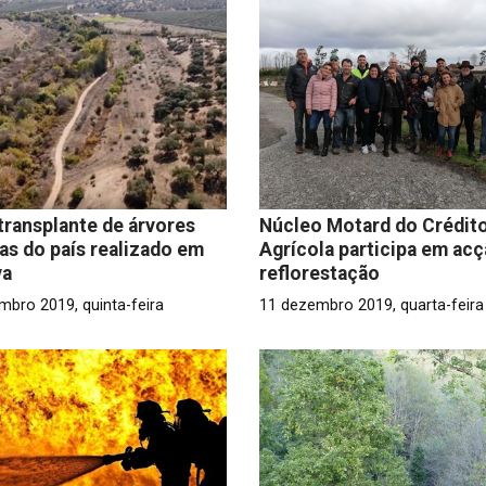
transplante de árvores
Núcleo Motard do Crédit
las do país realizado em
Agrícola participa em ac
va
reflorestação
mbro 2019, quinta-feira
11 dezembro 2019, quarta-feira