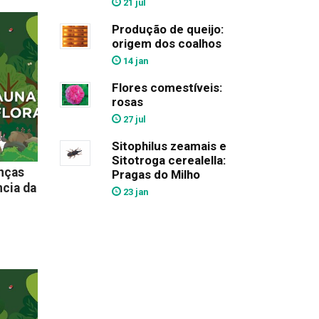
21 jul
Produção de queijo:
origem dos coalhos
14 jan
Flores comestíveis:
rosas
27 jul
Sitophilus zeamais e
Sitotroga cerealella:
anças
Pragas do Milho
ncia da
23 jan