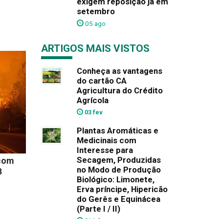
exigem reposição já em
setembro
05 ago
ARTIGOS MAIS VISTOS
Conheça as vantagens
do cartão CA
Agricultura do Crédito
Agrícola
03 fev
Plantas Aromáticas e
Medicinais com
Interesse para
Secagem, Produzidas
 com
no Modo de Produção
8
Biológico: Limonete,
Erva príncipe, Hipericão
do Gerês e Equinácea
(Parte I / II)