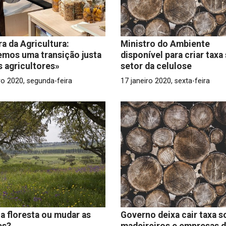
ra da Agricultura:
Ministro do Ambiente
mos uma transição justa
disponível para criar taxa
s agricultores»
setor da celulose
ro 2020, segunda-feira
17 janeiro 2020, sexta-feira
a floresta ou mudar as
Governo deixa cair taxa s
es?
madeireiros e empresas 