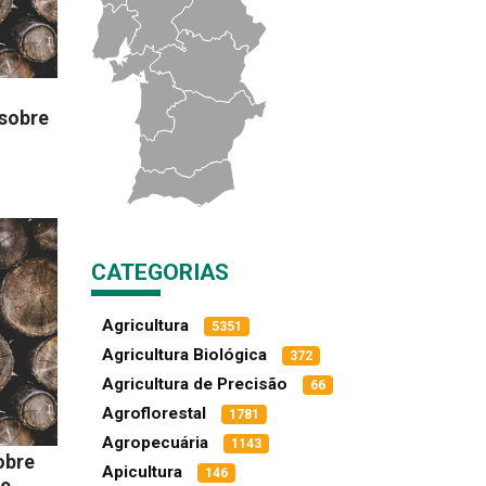
 sobre
CATEGORIAS
Agricultura
5351
Agricultura Biológica
372
Agricultura de Precisão
66
Agroflorestal
1781
Agropecuária
1143
obre
Apicultura
146
de