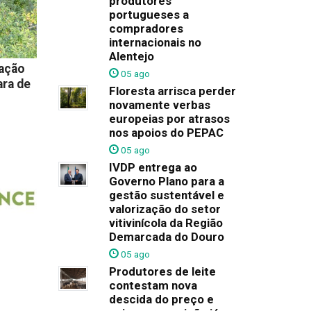
produtores
portugueses a
compradores
internacionais no
Alentejo
tação
05 ago
ara de
Floresta arrisca perder
novamente verbas
europeias por atrasos
nos apoios do PEPAC
05 ago
IVDP entrega ao
Governo Plano para a
gestão sustentável e
valorização do setor
vitivinícola da Região
Demarcada do Douro
05 ago
Produtores de leite
contestam nova
descida do preço e