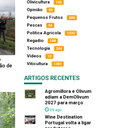
Olivicultura
165
Opinião
58
Pequenos Frutos
286
Pescas
94
Política Agrícola
1332
Regadio
188
Tecnologia
244
Vídeos
12
o
Viticultura
1381
ção de
ARTIGOS RECENTES
Agromillora e Olivum
adiam a DemOlivum
2027 para março
05 ago
Wine Destination
Portugal volta a ligar