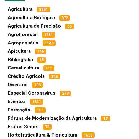
Agricultura
5351
Agricultura Biológica
372
Agricultura de Precisão
66
Agroflorestal
1781
Agropecuária
1143
Apicultura
146
Bibliografia
15
Cerealicultura
415
Crédito Agrícola
245
Diversos
108
Especial Coronavírus
279
Eventos
1831
Formação
156
Fóruns de Modernização da Agricultura
17
Frutos Secos
73
Hortofruticultura & Floricultura
1658