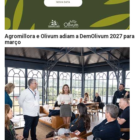
Agromillora e Olivum adiam a DemOlivum 2027 para
março