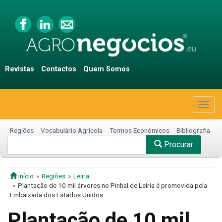
Revistas
Contactos
Quem Somos
Togg
navig
Regiões
Vocabulário Agrícola
Termos Económicos
Bibliografia
Procurar
início
Regiões
Leiria
Plantação de 10 mil árvores no Pinhal de Leiria é promovida pela
Embaixada dos Estados Unidos
Plantação de 10 mil