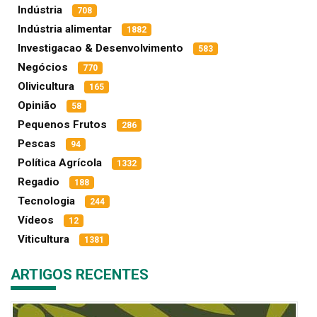
Indústria
708
Indústria alimentar
1882
Investigacao & Desenvolvimento
583
Negócios
770
Olivicultura
165
Opinião
58
Pequenos Frutos
286
Pescas
94
Política Agrícola
1332
Regadio
188
Tecnologia
244
Vídeos
12
Viticultura
1381
ARTIGOS RECENTES