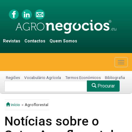
Revistas
Contactos
Quem Somos
Togg
navig
Regiões
Vocabulário Agrícola
Termos Económicos
Bibliografia
Procurar
início
Agroflorestal
Notícias sobre o