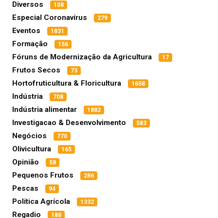
Diversos
108
Especial Coronavírus
279
Eventos
1831
Formação
156
Fóruns de Modernização da Agricultura
17
Frutos Secos
73
Hortofruticultura & Floricultura
1658
Indústria
708
Indústria alimentar
1882
Investigacao & Desenvolvimento
583
Negócios
770
Olivicultura
165
Opinião
58
Pequenos Frutos
286
Pescas
94
Política Agrícola
1332
Regadio
188