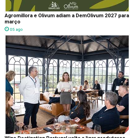
Agromillora e Olivum adiam a DemOlivum 2027 para
março
05 ago