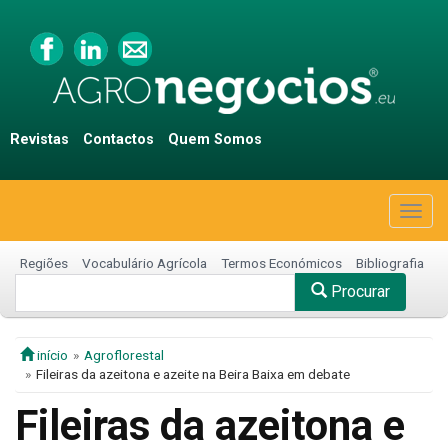
Revistas
Contactos
Quem Somos
Togg
navig
Regiões
Vocabulário Agrícola
Termos Económicos
Bibliografia
Procurar
início
Agroflorestal
Fileiras da azeitona e azeite na Beira Baixa em debate
Fileiras da azeitona e