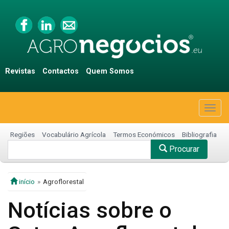
Revistas
Contactos
Quem Somos
Togg
navig
Regiões
Vocabulário Agrícola
Termos Económicos
Bibliografia
Procurar
início
Agroflorestal
Notícias sobre o