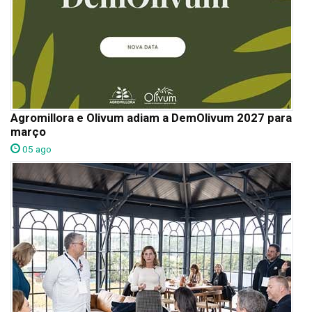
Agromillora e Olivum adiam a DemOlivum 2027 para
março
05 ago