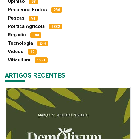
Opinião
58
Pequenos Frutos
286
Pescas
94
Política Agrícola
1332
Regadio
188
Tecnologia
244
Vídeos
12
Viticultura
1381
ARTIGOS RECENTES