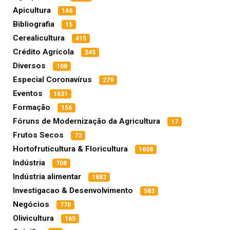
Apicultura
146
Bibliografia
15
Cerealicultura
415
Crédito Agrícola
245
Diversos
108
Especial Coronavírus
279
Eventos
1831
Formação
156
Fóruns de Modernização da Agricultura
17
Frutos Secos
73
Hortofruticultura & Floricultura
1658
Indústria
708
Indústria alimentar
1882
Investigacao & Desenvolvimento
583
Negócios
770
Olivicultura
165