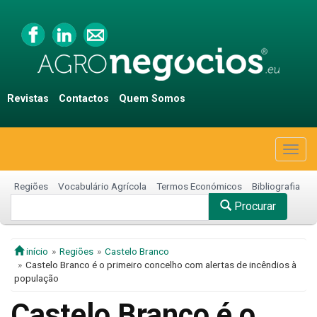
Revistas
Contactos
Quem Somos
Togg
navig
Regiões
Vocabulário Agrícola
Termos Económicos
Bibliografia
Procurar
início
Regiões
Castelo Branco
Castelo Branco é o primeiro concelho com alertas de incêndios à
população
Castelo Branco é o