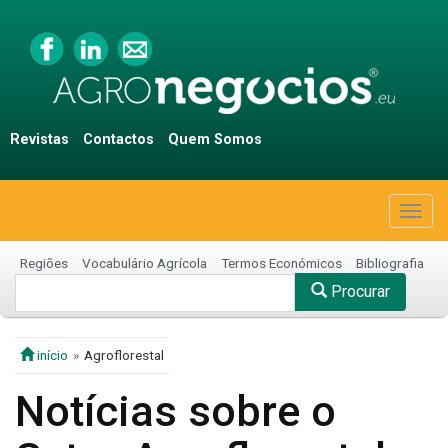
Revistas
Contactos
Quem Somos
Togg
navig
Regiões
Vocabulário Agrícola
Termos Económicos
Bibliografia
Procurar
início
Agroflorestal
Notícias sobre o