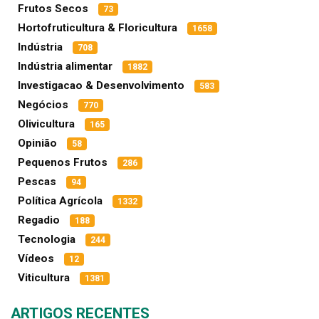
Frutos Secos
73
Hortofruticultura & Floricultura
1658
Indústria
708
Indústria alimentar
1882
Investigacao & Desenvolvimento
583
Negócios
770
Olivicultura
165
Opinião
58
Pequenos Frutos
286
Pescas
94
Política Agrícola
1332
Regadio
188
Tecnologia
244
Vídeos
12
Viticultura
1381
ARTIGOS RECENTES