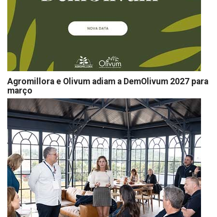
Agromillora e Olivum adiam a DemOlivum 2027 para
março