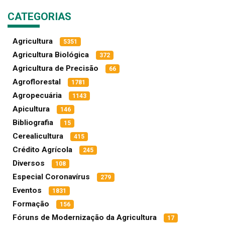
CATEGORIAS
Agricultura
5351
Agricultura Biológica
372
Agricultura de Precisão
66
Agroflorestal
1781
Agropecuária
1143
Apicultura
146
Bibliografia
15
Cerealicultura
415
Crédito Agrícola
245
Diversos
108
Especial Coronavírus
279
Eventos
1831
Formação
156
Fóruns de Modernização da Agricultura
17