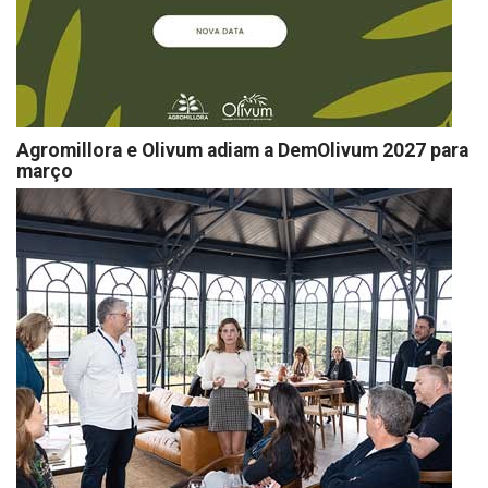
Agromillora e Olivum adiam a DemOlivum 2027 para
março