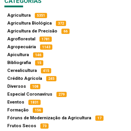
CATEGORIAS
Agricultura
5351
Agricultura Biológica
372
Agricultura de Precisão
66
Agroflorestal
1781
Agropecuária
1143
Apicultura
146
Bibliografia
15
Cerealicultura
415
Crédito Agrícola
245
Diversos
108
Especial Coronavírus
279
Eventos
1831
Formação
156
Fóruns de Modernização da Agricultura
17
Frutos Secos
73