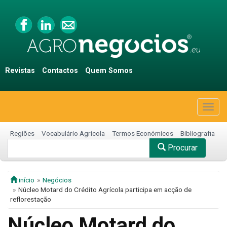
Revistas
Contactos
Quem Somos
Togg
navig
Regiões
Vocabulário Agrícola
Termos Económicos
Bibliografia
Procurar
início
Negócios
Núcleo Motard do Crédito Agrícola participa em acção de
reflorestação
Núcleo Motard do