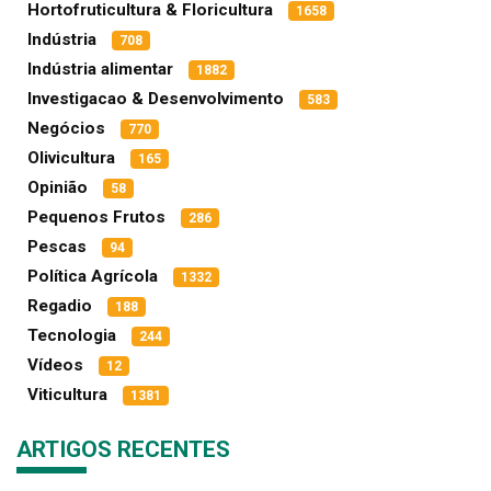
Hortofruticultura & Floricultura
1658
Indústria
708
Indústria alimentar
1882
Investigacao & Desenvolvimento
583
Negócios
770
Olivicultura
165
Opinião
58
Pequenos Frutos
286
Pescas
94
Política Agrícola
1332
Regadio
188
Tecnologia
244
Vídeos
12
Viticultura
1381
ARTIGOS RECENTES