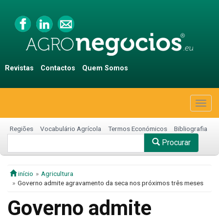
Revistas
Contactos
Quem Somos
Togg
navig
Regiões
Vocabulário Agrícola
Termos Económicos
Bibliografia
Procurar
início
Agricultura
Governo admite agravamento da seca nos próximos três meses
Governo admite