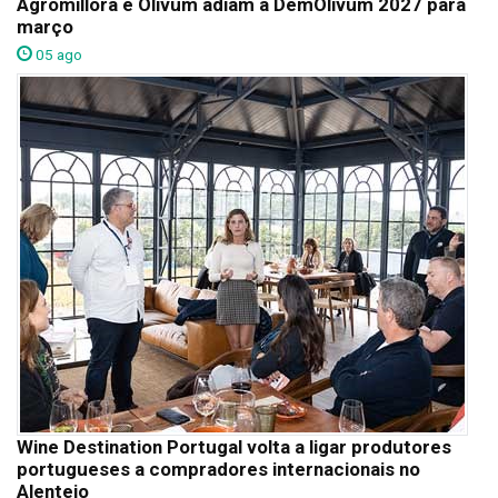
Agromillora e Olivum adiam a DemOlivum 2027 para
março
05 ago
Wine Destination Portugal volta a ligar produtores
portugueses a compradores internacionais no
Alentejo