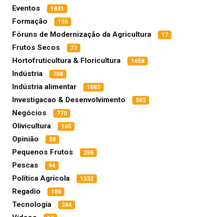
Eventos
1831
Formação
156
Fóruns de Modernização da Agricultura
17
Frutos Secos
73
Hortofruticultura & Floricultura
1658
Indústria
708
Indústria alimentar
1882
Investigacao & Desenvolvimento
583
Negócios
770
Olivicultura
165
Opinião
58
Pequenos Frutos
286
Pescas
94
Política Agrícola
1332
Regadio
188
Tecnologia
244