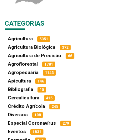
CATEGORIAS
Agricultura
5351
Agricultura Biológica
372
Agricultura de Precisão
66
Agroflorestal
1781
Agropecuária
1143
Apicultura
146
Bibliografia
15
Cerealicultura
415
Crédito Agrícola
245
Diversos
108
Especial Coronavírus
279
Eventos
1831
Formação