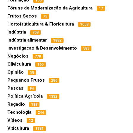
156
Fóruns de Modernização da Agricultura
17
Frutos Secos
73
Hortofruticultura & Floricultura
1658
Indústria
708
Indústria alimentar
1882
Investigacao & Desenvolvimento
583
Negócios
770
Olivicultura
165
Opinião
58
Pequenos Frutos
286
Pescas
94
Política Agrícola
1332
Regadio
188
Tecnologia
244
Vídeos
12
Viticultura
1381