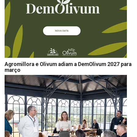
Agromillora e Olivum adiam a DemOlivum 2027 para
março