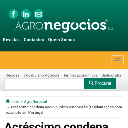
Revistas
Contactos
Quem Somos
Togg
navig
Regiões
Vocabulário Agrícola
Termos Económicos
Bibliografia
Procurar
início
Agroflorestal
Acréscimo condena apoio público europeu às (re)plantações com
eucalipto em Portugal
Acréscimo condena