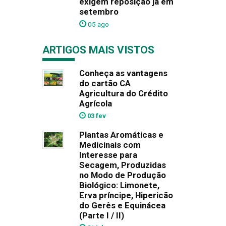
exigem reposição já em
setembro
05 ago
ARTIGOS MAIS VISTOS
Conheça as vantagens
do cartão CA
Agricultura do Crédito
Agrícola
03 fev
Plantas Aromáticas e
Medicinais com
Interesse para
Secagem, Produzidas
no Modo de Produção
Biológico: Limonete,
Erva príncipe, Hipericão
do Gerês e Equinácea
(Parte I / II)