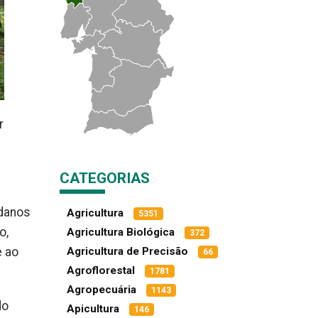
r
CATEGORIAS
 danos
Agricultura
5351
o,
Agricultura Biológica
372
e ao
Agricultura de Precisão
66
Agroflorestal
1781
Agropecuária
1143
do
Apicultura
146