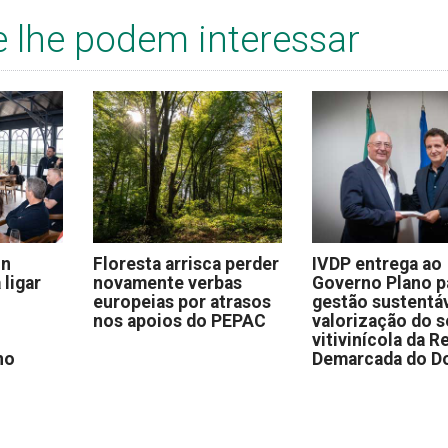
e lhe podem interessar
on
Floresta arrisca perder
IVDP entrega ao
 ligar
novamente verbas
Governo Plano p
europeias por atrasos
gestão sustentáv
nos apoios do PEPAC
valorização do s
vitivinícola da R
no
Demarcada do D