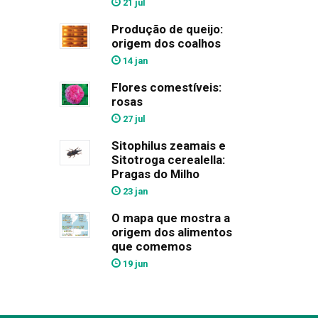
21 jul
Produção de queijo:
origem dos coalhos
14 jan
Flores comestíveis:
rosas
27 jul
Sitophilus zeamais e
Sitotroga cerealella:
Pragas do Milho
23 jan
O mapa que mostra a
origem dos alimentos
que comemos
19 jun