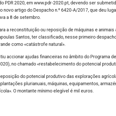
 do PDR 2020, em www.pdr-2020.pt, devendo ser submeti
é o novo artigo do Despacho n.º 6420-A/2017, que deu luga
ava a 8 de setembro.
para a reconstituição ou reposição de máquinas e animai
Capoulas Santos, ter classificado, nesse primeiro despacho
rande como «catástrofe natural».
tiu accionar ajudas financeiras no âmbito do Programa d
020), no chamado «restabelecimento do potencial produt
u reposição do potencial produtivo das explorações agríco
s, plantações plurianuais, máquinas, equipamentos, armazé
ícola». O montante mínimo elegível é mil euros.