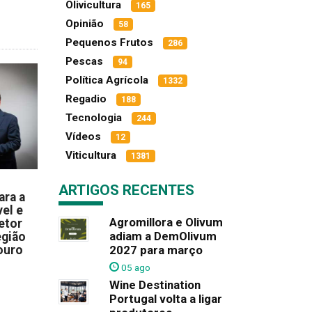
Olivicultura
165
Opinião
58
Pequenos Frutos
286
Pescas
94
Política Agrícola
1332
Regadio
188
Tecnologia
244
Vídeos
12
Viticultura
1381
ARTIGOS RECENTES
ara a
el e
Agromillora e Olivum
etor
adiam a DemOlivum
egião
ouro
2027 para março
05 ago
Wine Destination
Portugal volta a ligar