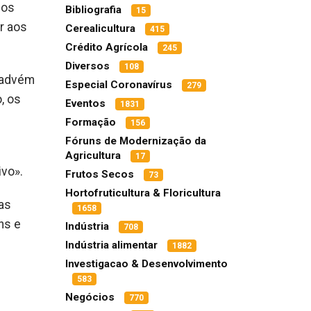
dos
Bibliografia
15
r aos
Cerealicultura
415
Crédito Agrícola
245
Diversos
108
s advém
Especial Coronavírus
279
, os
Eventos
1831
Formação
156
Fóruns de Modernização da
e
Agricultura
17
ivo».
Frutos Secos
73
Hortofruticultura & Floricultura
las
1658
ns e
Indústria
708
Indústria alimentar
1882
Investigacao & Desenvolvimento
583
Negócios
770