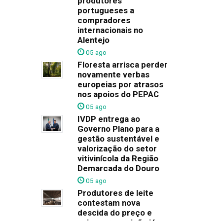
produtores
portugueses a
compradores
internacionais no
Alentejo
05 ago
Floresta arrisca perder
novamente verbas
europeias por atrasos
nos apoios do PEPAC
05 ago
IVDP entrega ao
Governo Plano para a
gestão sustentável e
valorização do setor
vitivinícola da Região
Demarcada do Douro
05 ago
Produtores de leite
contestam nova
descida do preço e