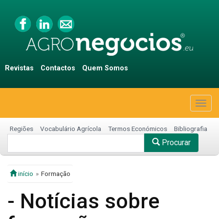
Revistas
Contactos
Quem Somos
Togg
navig
Regiões
Vocabulário Agrícola
Termos Económicos
Bibliografia
Procurar
início
Formação
- Notícias sobre