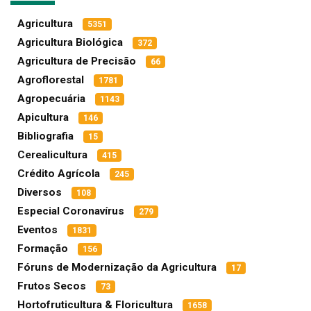
Agricultura
5351
Agricultura Biológica
372
Agricultura de Precisão
66
Agroflorestal
1781
Agropecuária
1143
Apicultura
146
Bibliografia
15
Cerealicultura
415
Crédito Agrícola
245
Diversos
108
Especial Coronavírus
279
Eventos
1831
Formação
156
Fóruns de Modernização da Agricultura
17
Frutos Secos
73
Hortofruticultura & Floricultura
1658