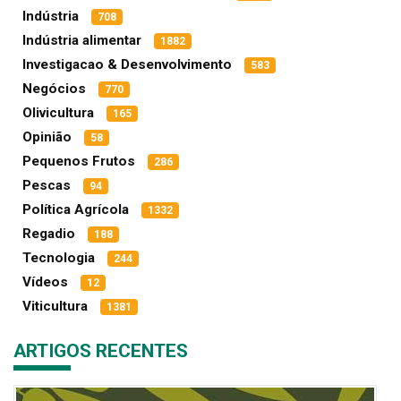
Indústria
708
Indústria alimentar
1882
Investigacao & Desenvolvimento
583
Negócios
770
Olivicultura
165
Opinião
58
Pequenos Frutos
286
Pescas
94
Política Agrícola
1332
Regadio
188
Tecnologia
244
Vídeos
12
Viticultura
1381
ARTIGOS RECENTES