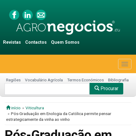
Revistas
Contactos
Quem Somos
Togg
navig
Regiões
Vocabulário Agrícola
Termos Económicos
Bibliografia
Procurar
início
Viticultura
Pós-Graduação em Enologia da Católica permite pensar
estrategicamente da vinha ao vinho
Pós-Graduação em