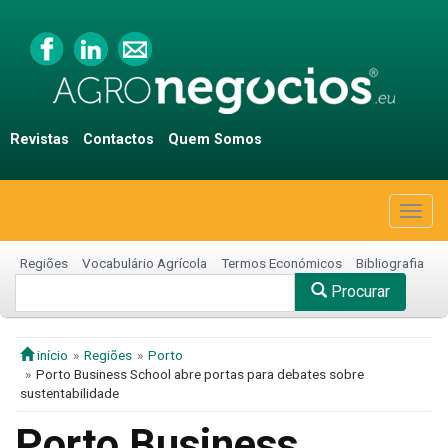
Revistas
Contactos
Quem Somos
Togg
navig
Regiões
Vocabulário Agrícola
Termos Económicos
Bibliografia
Procurar
início
Regiões
Porto
Porto Business School abre portas para debates sobre
sustentabilidade
Porto Business