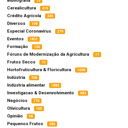
Bibliografia
15
Cerealicultura
415
Crédito Agrícola
245
Diversos
108
Especial Coronavírus
279
Eventos
1831
Formação
156
Fóruns de Modernização da Agricultura
17
Frutos Secos
73
Hortofruticultura & Floricultura
1658
Indústria
708
Indústria alimentar
1882
Investigacao & Desenvolvimento
583
Negócios
770
Olivicultura
165
Opinião
58
Pequenos Frutos
286