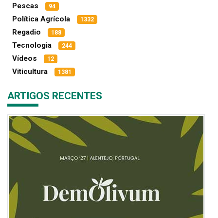
Pescas
94
Política Agrícola
1332
Regadio
188
Tecnologia
244
Vídeos
12
Viticultura
1381
ARTIGOS RECENTES