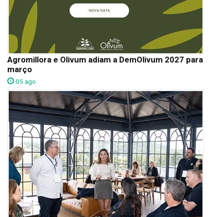
Agromillora e Olivum adiam a DemOlivum 2027 para
março
05 ago