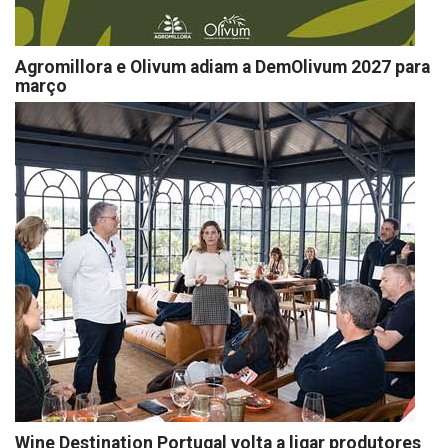
Agromillora e Olivum adiam a DemOlivum 2027 para
março
Wine Destination Portugal volta a ligar produtores