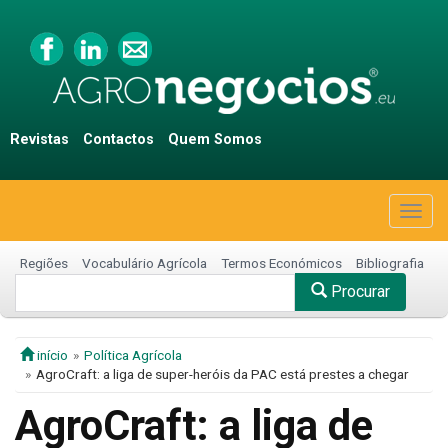
Revistas
Contactos
Quem Somos
Togg
navig
Regiões
Vocabulário Agrícola
Termos Económicos
Bibliografia
Procurar
início
Política Agrícola
AgroCraft: a liga de super-heróis da PAC está prestes a chegar
AgroCraft: a liga de