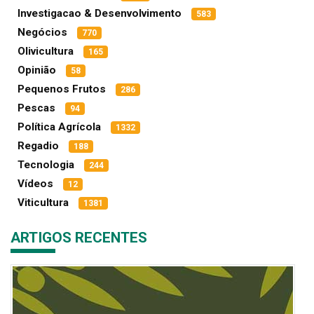
Investigacao & Desenvolvimento
583
Negócios
770
Olivicultura
165
Opinião
58
Pequenos Frutos
286
Pescas
94
Política Agrícola
1332
Regadio
188
Tecnologia
244
Vídeos
12
Viticultura
1381
ARTIGOS RECENTES