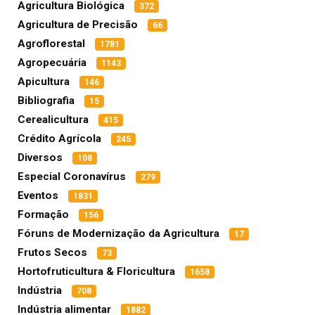
Agricultura Biológica
372
Agricultura de Precisão
66
Agroflorestal
1781
Agropecuária
1143
Apicultura
146
Bibliografia
15
Cerealicultura
415
Crédito Agrícola
245
Diversos
108
Especial Coronavírus
279
Eventos
1831
Formação
156
Fóruns de Modernização da Agricultura
17
Frutos Secos
73
Hortofruticultura & Floricultura
1658
Indústria
708
Indústria alimentar
1882