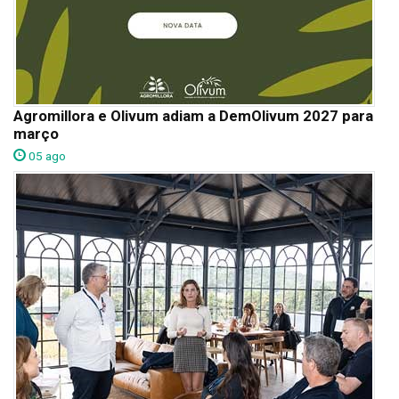
Agromillora e Olivum adiam a DemOlivum 2027 para
março
05 ago