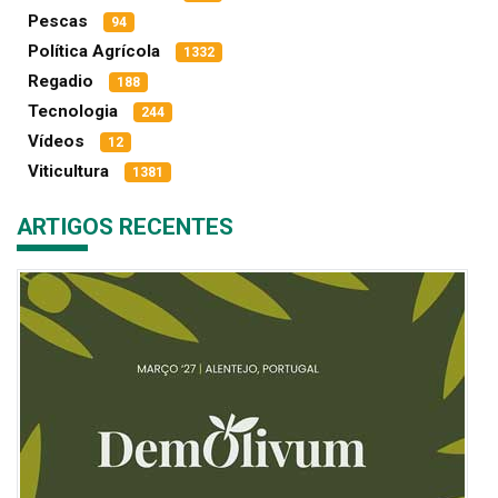
Pescas
94
Política Agrícola
1332
Regadio
188
Tecnologia
244
Vídeos
12
Viticultura
1381
ARTIGOS RECENTES