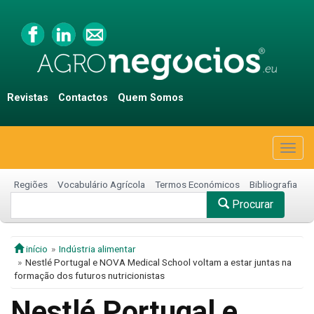
Revistas
Contactos
Quem Somos
Togg
navig
Regiões
Vocabulário Agrícola
Termos Económicos
Bibliografia
Procurar
início
Indústria alimentar
Nestlé Portugal e NOVA Medical School voltam a estar juntas na
formação dos futuros nutricionistas
Nestlé Portugal e