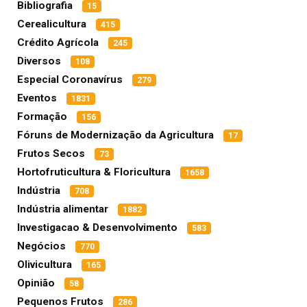
Bibliografia
15
Cerealicultura
415
Crédito Agrícola
245
Diversos
108
Especial Coronavírus
279
Eventos
1831
Formação
156
Fóruns de Modernização da Agricultura
17
Frutos Secos
73
Hortofruticultura & Floricultura
1658
Indústria
708
Indústria alimentar
1882
Investigacao & Desenvolvimento
583
Negócios
770
Olivicultura
165
Opinião
58
Pequenos Frutos
286