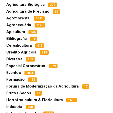
Agricultura Biológica
372
Agricultura de Precisão
66
Agroflorestal
1781
Agropecuária
1143
Apicultura
146
Bibliografia
15
Cerealicultura
415
Crédito Agrícola
245
Diversos
108
Especial Coronavírus
279
Eventos
1831
Formação
156
Fóruns de Modernização da Agricultura
17
Frutos Secos
73
Hortofruticultura & Floricultura
1658
Indústria
708