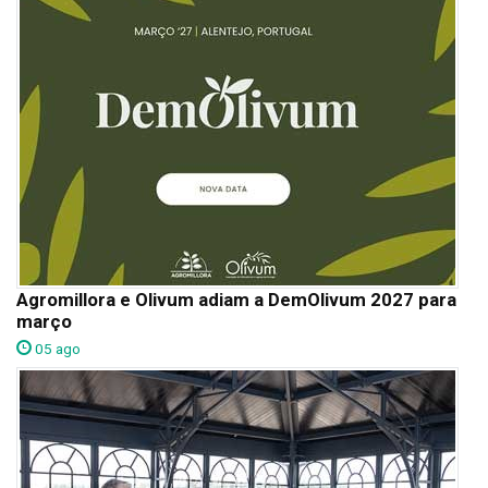
Agromillora e Olivum adiam a DemOlivum 2027 para
março
05 ago