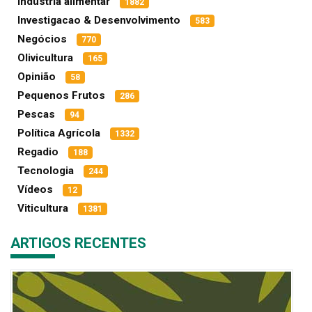
Indústria alimentar
1882
Investigacao & Desenvolvimento
583
Negócios
770
Olivicultura
165
Opinião
58
Pequenos Frutos
286
Pescas
94
Política Agrícola
1332
Regadio
188
Tecnologia
244
Vídeos
12
Viticultura
1381
ARTIGOS RECENTES