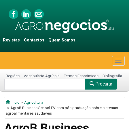
Revistas
Contactos
Quem Somos
Togg
navig
Regiões
Vocabulário Agrícola
Termos Económicos
Bibliografia
Procurar
início
Agricultura
AgroB Business School EV com pós graduação sobre sistemas
agroalimentares saudáveis
AgroB Business