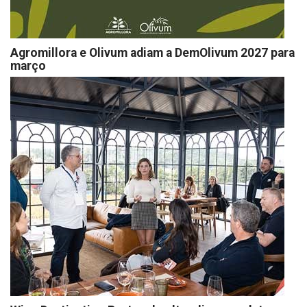
Agromillora e Olivum adiam a DemOlivum 2027 para
março