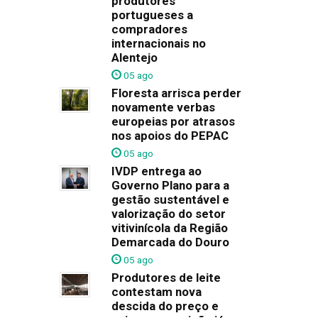
produtores
portugueses a
compradores
internacionais no
Alentejo
05 ago
Floresta arrisca perder
novamente verbas
europeias por atrasos
nos apoios do PEPAC
05 ago
IVDP entrega ao
Governo Plano para a
gestão sustentável e
valorização do setor
vitivinícola da Região
Demarcada do Douro
05 ago
Produtores de leite
contestam nova
descida do preço e