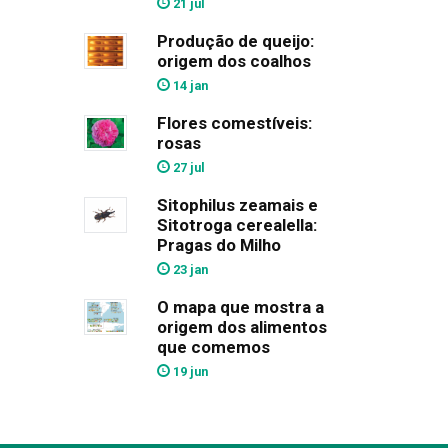
21 jul
Produção de queijo:
origem dos coalhos
14 jan
Flores comestíveis:
rosas
27 jul
Sitophilus zeamais e
Sitotroga cerealella:
Pragas do Milho
23 jan
O mapa que mostra a
origem dos alimentos
que comemos
19 jun