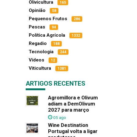
Olivicultura
165
Opinião
58
Pequenos Frutos
286
Pescas
94
Política Agrícola
1332
Regadio
188
Tecnologia
244
Vídeos
12
Viticultura
1381
ARTIGOS RECENTES
Agromillora e Olivum
adiam a DemOlivum
2027 para março
05 ago
Wine Destination
Portugal volta a ligar