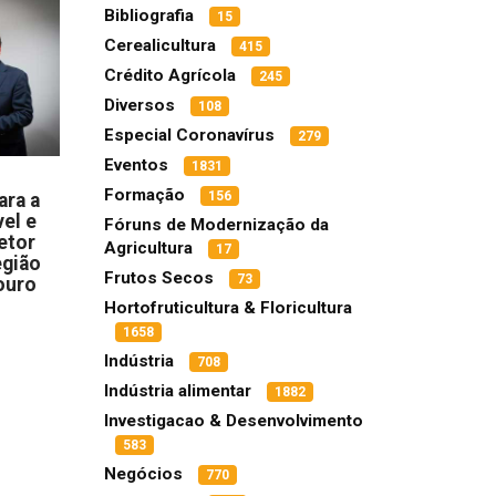
Bibliografia
15
Cerealicultura
415
Crédito Agrícola
245
Diversos
108
Especial Coronavírus
279
Eventos
1831
Formação
156
ara a
el e
Fóruns de Modernização da
etor
Agricultura
17
egião
Frutos Secos
73
ouro
Hortofruticultura & Floricultura
1658
Indústria
708
Indústria alimentar
1882
Investigacao & Desenvolvimento
583
Negócios
770