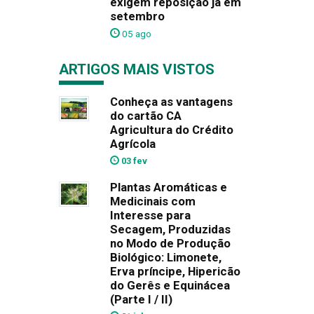
exigem reposição já em
setembro
05 ago
ARTIGOS MAIS VISTOS
Conheça as vantagens
do cartão CA
Agricultura do Crédito
Agrícola
03 fev
Plantas Aromáticas e
Medicinais com
Interesse para
Secagem, Produzidas
no Modo de Produção
Biológico: Limonete,
Erva príncipe, Hipericão
do Gerês e Equinácea
(Parte I / II)