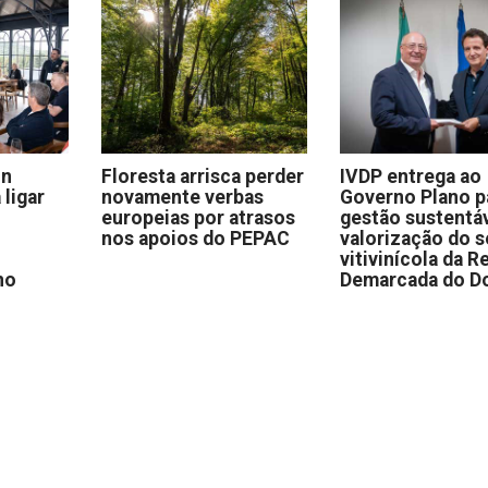
on
Floresta arrisca perder
IVDP entrega ao
 ligar
novamente verbas
Governo Plano p
europeias por atrasos
gestão sustentáv
nos apoios do PEPAC
valorização do s
vitivinícola da R
no
Demarcada do D