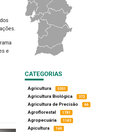
 dos
uações.
grama
es e
CATEGORIAS
Agricultura
5351
Agricultura Biológica
372
Agricultura de Precisão
66
Agroflorestal
1781
Agropecuária
1143
Apicultura
146