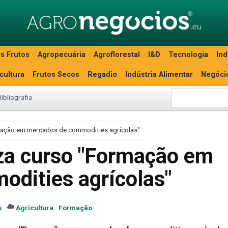
s Frutos
Agropecuária
Agroflorestal
I&D
Tecnologia
Ind
icultura
Frutos Secos
Regadio
Indústria Alimentar
Negóci
Bibliografia
ação em mercados de commodities agrícolas"
a curso "Formação em
dities agrícolas"
s
Agricultura
Formação