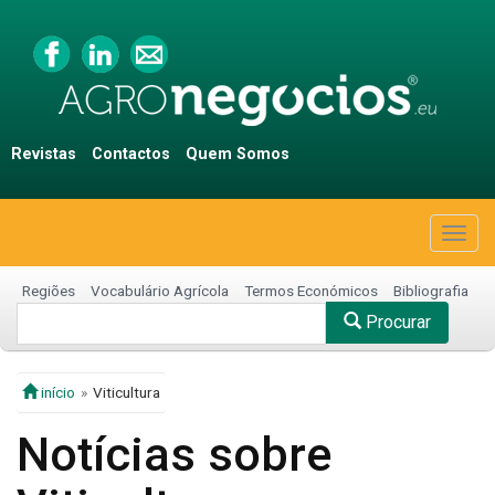
Revistas
Contactos
Quem Somos
Togg
navig
Regiões
Vocabulário Agrícola
Termos Económicos
Bibliografia
Procurar
início
Viticultura
Notícias sobre