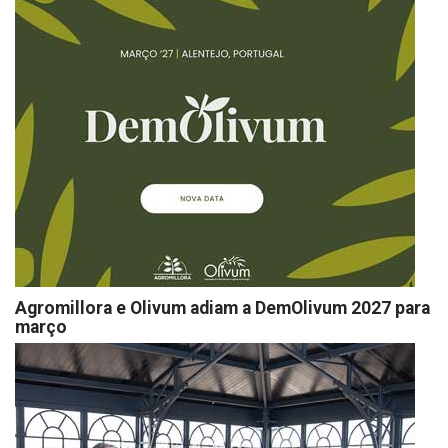
Agromillora e Olivum adiam a DemOlivum 2027 para
março