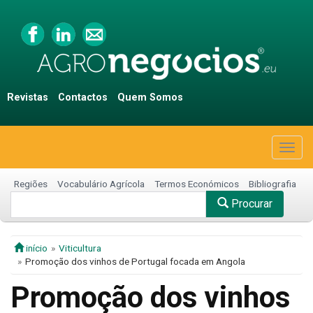
Revistas
Contactos
Quem Somos
Togg
navig
Regiões
Vocabulário Agrícola
Termos Económicos
Bibliografia
Procurar
início
Viticultura
Promoção dos vinhos de Portugal focada em Angola
Promoção dos vinhos