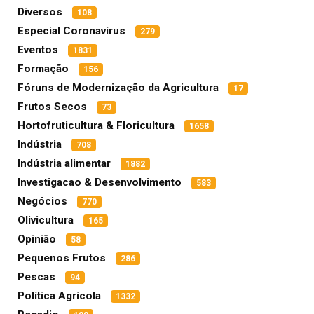
Diversos
108
Especial Coronavírus
279
Eventos
1831
Formação
156
Fóruns de Modernização da Agricultura
17
Frutos Secos
73
Hortofruticultura & Floricultura
1658
Indústria
708
Indústria alimentar
1882
Investigacao & Desenvolvimento
583
Negócios
770
Olivicultura
165
Opinião
58
Pequenos Frutos
286
Pescas
94
Política Agrícola
1332