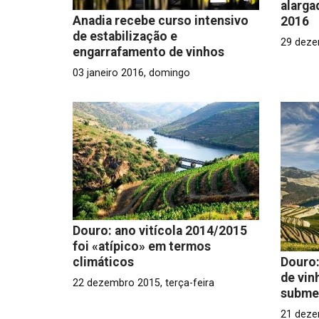
alarga
Anadia recebe curso intensivo
2016
de estabilização e
29 deze
engarrafamento de vinhos
03 janeiro 2016, domingo
Douro: ano vitícola 2014/2015
foi «atípico» em termos
climáticos
Douro:
de vin
22 dezembro 2015, terça-feira
submet
21 deze