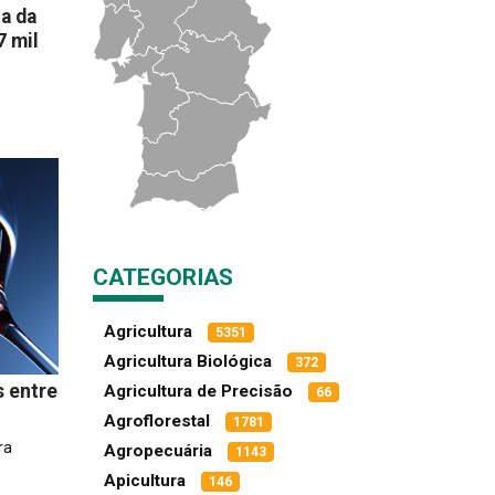
a da
7 mil
CATEGORIAS
Agricultura
5351
Agricultura Biológica
372
 entre
Agricultura de Precisão
66
Agroflorestal
1781
ra
Agropecuária
1143
Apicultura
146