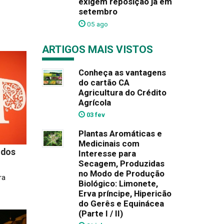
exigem reposição já em
setembro
05 ago
ARTIGOS MAIS VISTOS
Conheça as vantagens
do cartão CA
Agricultura do Crédito
Agrícola
03 fev
Plantas Aromáticas e
Medicinais com
 dos
Interesse para
Secagem, Produzidas
no Modo de Produção
ra
Biológico: Limonete,
Erva príncipe, Hipericão
do Gerês e Equinácea
(Parte I / II)