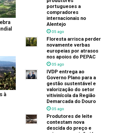
produtores
portugueses a
compradores
internacionais no
lebra
Alentejo
ndial
05 ago
Floresta arrisca perder
novamente verbas
europeias por atrasos
nos apoios do PEPAC
05 ago
IVDP entrega ao
Governo Plano para a
gestão sustentável e
valorização do setor
s à
vitivinícola da Região
Demarcada do Douro
05 ago
Produtores de leite
contestam nova
descida do preço e