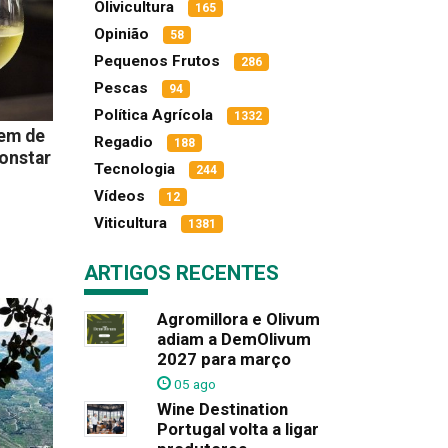
Olivicultura
165
Opinião
58
Pequenos Frutos
286
Pescas
94
Política Agrícola
1332
em de
Regadio
188
onstar
Tecnologia
244
Vídeos
12
Viticultura
1381
ARTIGOS RECENTES
Agromillora e Olivum
adiam a DemOlivum
2027 para março
05 ago
Wine Destination
Portugal volta a ligar