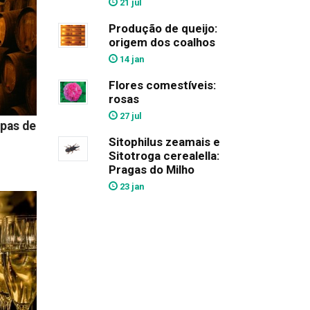
21 jul
Produção de queijo:
origem dos coalhos
14 jan
Flores comestíveis:
rosas
27 jul
ipas de
Sitophilus zeamais e
Sitotroga cerealella:
Pragas do Milho
23 jan