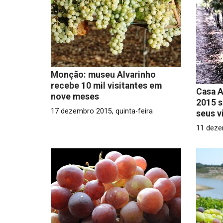
Monção: museu Alvarinho
recebe 10 mil visitantes em
Casa A
nove meses
2015 s
17 dezembro 2015, quinta-feira
seus v
11 deze