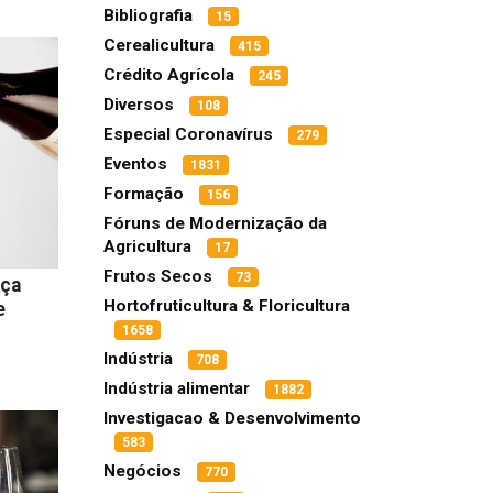
Bibliografia
15
Cerealicultura
415
Crédito Agrícola
245
Diversos
108
Especial Coronavírus
279
Eventos
1831
Formação
156
Fóruns de Modernização da
Agricultura
17
Frutos Secos
73
nça
Hortofruticultura & Floricultura
e
1658
Indústria
708
Indústria alimentar
1882
Investigacao & Desenvolvimento
583
Negócios
770