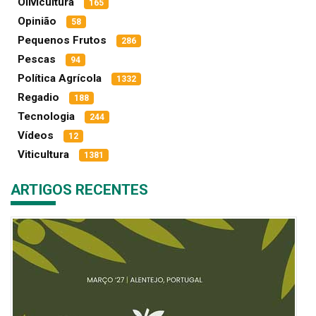
Olivicultura
165
Opinião
58
Pequenos Frutos
286
Pescas
94
Política Agrícola
1332
Regadio
188
Tecnologia
244
Vídeos
12
Viticultura
1381
ARTIGOS RECENTES