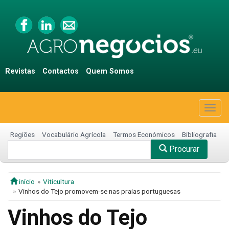
Revistas
Contactos
Quem Somos
Togg
navig
Regiões
Vocabulário Agrícola
Termos Económicos
Bibliografia
Procurar
início
Viticultura
Vinhos do Tejo promovem-se nas praias portuguesas
Vinhos do Tejo