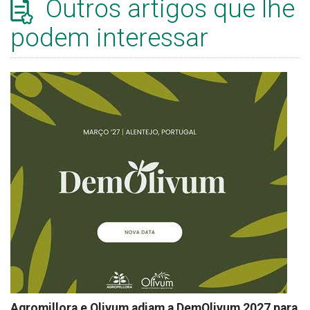
Outros artigos que lhe
podem interessar
Agromillora e Olivum adiam a DemOlivum 2027 para