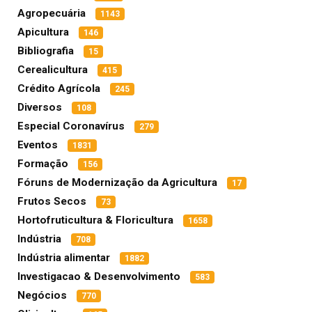
Agropecuária
1143
Apicultura
146
Bibliografia
15
Cerealicultura
415
Crédito Agrícola
245
Diversos
108
Especial Coronavírus
279
Eventos
1831
Formação
156
Fóruns de Modernização da Agricultura
17
Frutos Secos
73
Hortofruticultura & Floricultura
1658
Indústria
708
Indústria alimentar
1882
Investigacao & Desenvolvimento
583
Negócios
770