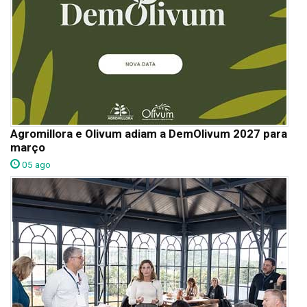
Agromillora e Olivum adiam a DemOlivum 2027 para
março
05 ago