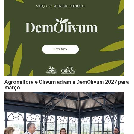
Agromillora e Olivum adiam a DemOlivum 2027 para
março