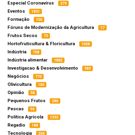
Especial Coronavírus
279
Eventos
1831
Formação
156
Fóruns de Modernização da Agricultura
17
Frutos Secos
73
Hortofruticultura & Floricultura
1658
Indústria
708
Indústria alimentar
1882
Investigacao & Desenvolvimento
583
Negócios
770
Olivicultura
165
Opinião
58
Pequenos Frutos
286
Pescas
94
Política Agrícola
1332
Regadio
188
Tecnologia
244