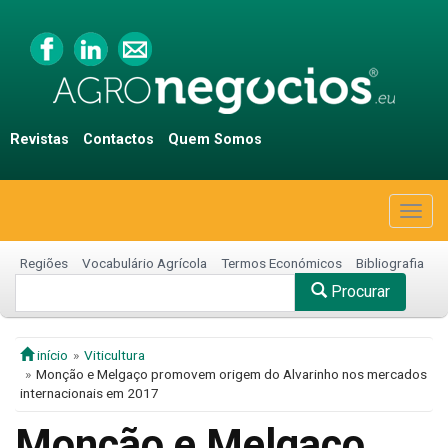
Revistas
Contactos
Quem Somos
Togg
navig
Regiões
Vocabulário Agrícola
Termos Económicos
Bibliografia
Procurar
início
Viticultura
Monção e Melgaço promovem origem do Alvarinho nos mercados
internacionais em 2017
Monção e Melgaço