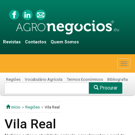
Revistas
Contactos
Quem Somos
Togg
navig
Regiões
Vocabulário Agrícola
Termos Económicos
Bibliografia
Procurar
início
Regiões
Vila Real
Vila Real