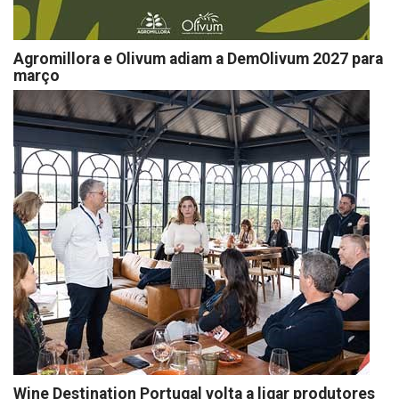
Agromillora e Olivum adiam a DemOlivum 2027 para
março
Wine Destination Portugal volta a ligar produtores