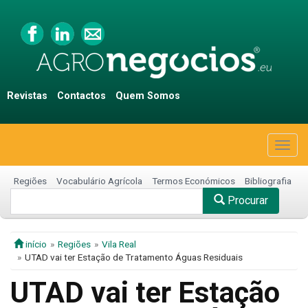
Revistas
Contactos
Quem Somos
Togg
navig
Regiões
Vocabulário Agrícola
Termos Económicos
Bibliografia
Procurar
início
Regiões
Vila Real
UTAD vai ter Estação de Tratamento Águas Residuais
UTAD vai ter Estação