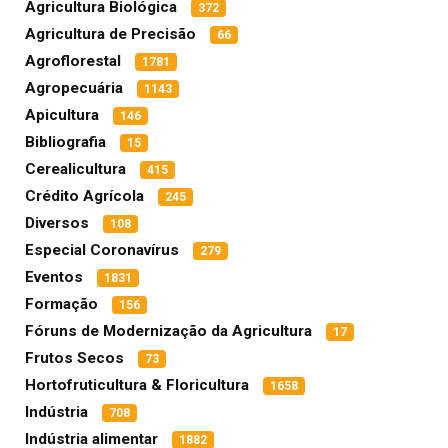
Agricultura Biológica
372
Agricultura de Precisão
66
Agroflorestal
1781
Agropecuária
1143
Apicultura
146
Bibliografia
15
Cerealicultura
415
Crédito Agrícola
245
Diversos
108
Especial Coronavírus
279
Eventos
1831
Formação
156
Fóruns de Modernização da Agricultura
17
Frutos Secos
73
Hortofruticultura & Floricultura
1658
Indústria
708
Indústria alimentar
1882