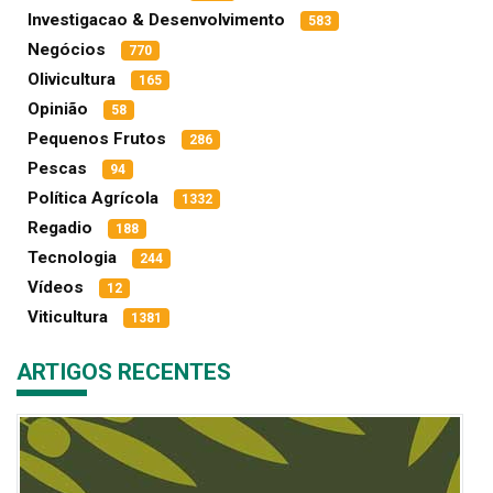
Investigacao & Desenvolvimento
583
Negócios
770
Olivicultura
165
Opinião
58
Pequenos Frutos
286
Pescas
94
Política Agrícola
1332
Regadio
188
Tecnologia
244
Vídeos
12
Viticultura
1381
ARTIGOS RECENTES