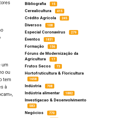
tores
Bibliografia
15
Cerealicultura
415
Crédito Agrícola
245
Diversos
108
mo
Especial Coronavírus
279
o
Eventos
1831
Formação
156
Fóruns de Modernização da
Agricultura
17
e um
Frutos Secos
73
no ou
Hortofruticultura & Floricultura
to tem
1658
Indústria
708
es à
Indústria alimentar
1882
locam»,
Investigacao & Desenvolvimento
583
Negócios
770