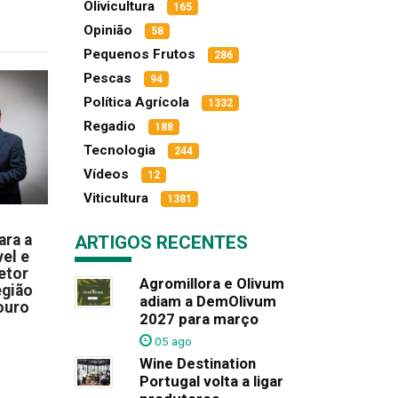
Olivicultura
165
Opinião
58
Pequenos Frutos
286
Pescas
94
Política Agrícola
1332
Regadio
188
Tecnologia
244
Vídeos
12
Viticultura
1381
ara a
ARTIGOS RECENTES
el e
etor
Agromillora e Olivum
egião
adiam a DemOlivum
ouro
2027 para março
05 ago
Wine Destination
Portugal volta a ligar