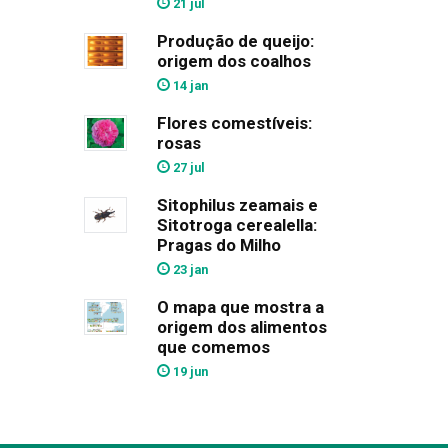
21 jul
Produção de queijo:
origem dos coalhos
14 jan
Flores comestíveis:
rosas
27 jul
Sitophilus zeamais e
Sitotroga cerealella:
Pragas do Milho
23 jan
O mapa que mostra a
origem dos alimentos
que comemos
19 jun