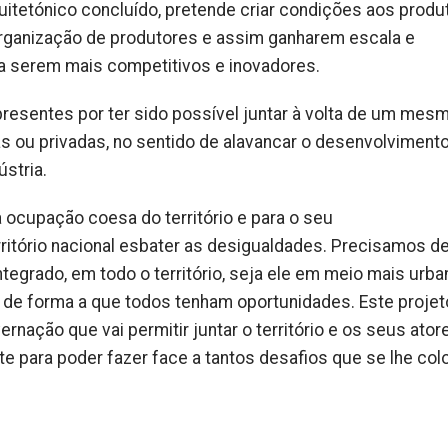
quitetónico concluído, pretende criar condições aos produ
organização de produtores e assim ganharem escala e
 serem mais competitivos e inovadores.
s presentes por ter sido possível juntar à volta de um mes
cas ou privadas, no sentido de alavancar o desenvolviment
ústria.
 ocupação coesa do território e para o seu
rritório nacional esbater as desigualdades. Precisamos d
egrado, em todo o território, seja ele em meio mais urba
ral, de forma a que todos tenham oportunidades. Este proje
rnação que vai permitir juntar o território e os seus ator
nte para poder fazer face a tantos desafios que se lhe co