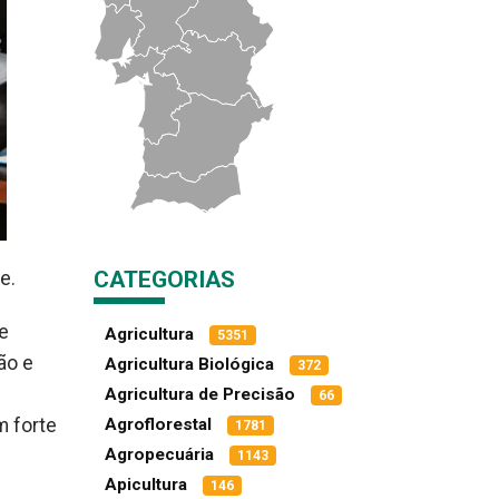
CATEGORIAS
e.
e
Agricultura
5351
ão e
Agricultura Biológica
372
Agricultura de Precisão
66
Agroflorestal
m forte
1781
Agropecuária
1143
Apicultura
146