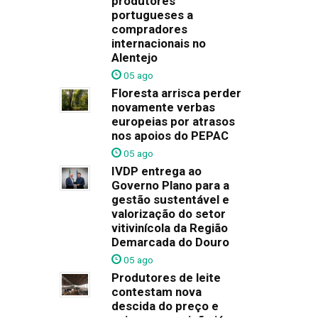
produtores
portugueses a
compradores
internacionais no
Alentejo
05 ago
Floresta arrisca perder
novamente verbas
europeias por atrasos
nos apoios do PEPAC
05 ago
IVDP entrega ao
Governo Plano para a
gestão sustentável e
valorização do setor
vitivinícola da Região
Demarcada do Douro
05 ago
Produtores de leite
contestam nova
descida do preço e