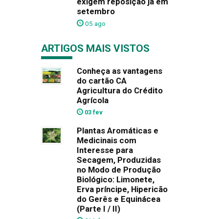
exigem reposição já em
setembro
05 ago
ARTIGOS MAIS VISTOS
Conheça as vantagens
do cartão CA
Agricultura do Crédito
Agrícola
03 fev
Plantas Aromáticas e
Medicinais com
Interesse para
Secagem, Produzidas
no Modo de Produção
Biológico: Limonete,
Erva príncipe, Hipericão
do Gerês e Equinácea
(Parte I / II)