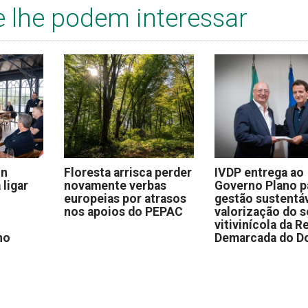
e lhe podem interessar
on
Floresta arrisca perder
IVDP entrega ao
 ligar
novamente verbas
Governo Plano p
europeias por atrasos
gestão sustentáv
nos apoios do PEPAC
valorização do s
vitivinícola da R
no
Demarcada do D