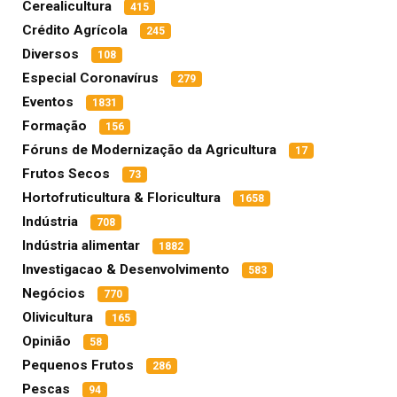
Cerealicultura
415
Crédito Agrícola
245
Diversos
108
Especial Coronavírus
279
Eventos
1831
Formação
156
Fóruns de Modernização da Agricultura
17
Frutos Secos
73
Hortofruticultura & Floricultura
1658
Indústria
708
Indústria alimentar
1882
Investigacao & Desenvolvimento
583
Negócios
770
Olivicultura
165
Opinião
58
Pequenos Frutos
286
Pescas
94