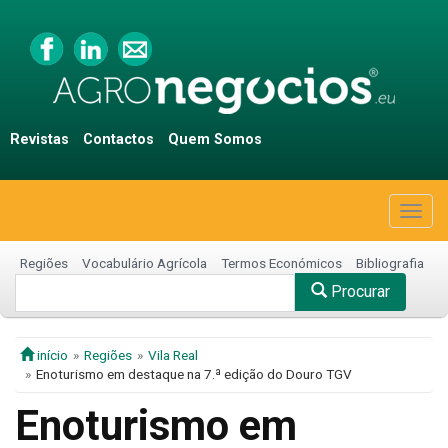
Revistas
Contactos
Quem Somos
Togg
navig
Regiões
Vocabulário Agrícola
Termos Económicos
Bibliografia
Procurar
início
Regiões
Vila Real
Enoturismo em destaque na 7.ª edição do Douro TGV
Enoturismo em