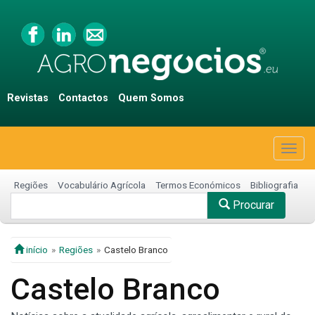
Revistas
Contactos
Quem Somos
Togg
navig
Regiões
Vocabulário Agrícola
Termos Económicos
Bibliografia
Procurar
início
Regiões
Castelo Branco
Castelo Branco