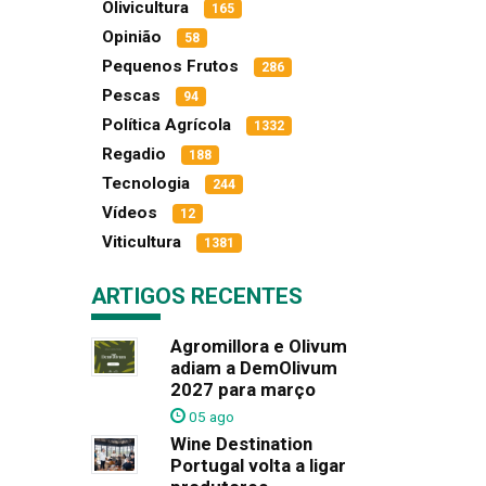
Olivicultura
165
Opinião
58
Pequenos Frutos
286
Pescas
94
Política Agrícola
1332
Regadio
188
Tecnologia
244
Vídeos
12
Viticultura
1381
ARTIGOS RECENTES
Agromillora e Olivum
adiam a DemOlivum
2027 para março
05 ago
Wine Destination
Portugal volta a ligar