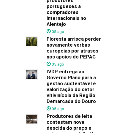
produtores
portugueses a
compradores
internacionais no
Alentejo
05 ago
Floresta arrisca perder
novamente verbas
europeias por atrasos
nos apoios do PEPAC
05 ago
IVDP entrega ao
Governo Plano para a
gestão sustentável e
valorização do setor
vitivinícola da Região
Demarcada do Douro
05 ago
Produtores de leite
contestam nova
descida do preço e