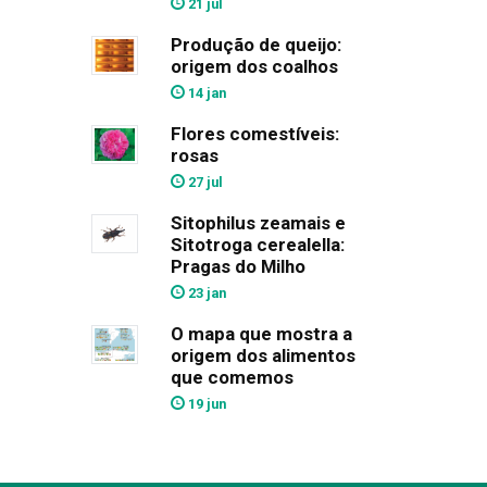
21 jul
Produção de queijo:
origem dos coalhos
14 jan
Flores comestíveis:
rosas
27 jul
Sitophilus zeamais e
Sitotroga cerealella:
Pragas do Milho
23 jan
O mapa que mostra a
origem dos alimentos
que comemos
19 jun