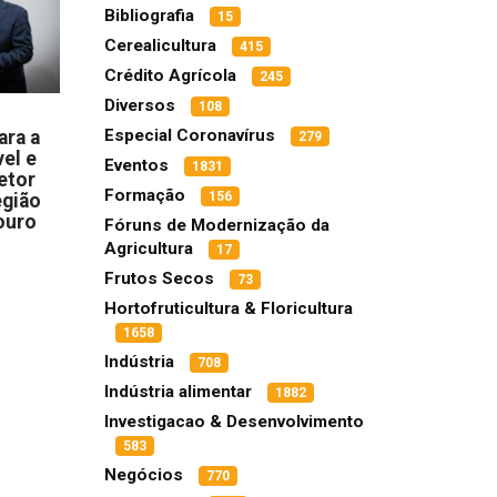
Bibliografia
15
Cerealicultura
415
Crédito Agrícola
245
Diversos
108
Especial Coronavírus
ara a
279
el e
Eventos
1831
etor
Formação
156
egião
ouro
Fóruns de Modernização da
Agricultura
17
Frutos Secos
73
Hortofruticultura & Floricultura
1658
Indústria
708
Indústria alimentar
1882
Investigacao & Desenvolvimento
583
Negócios
770