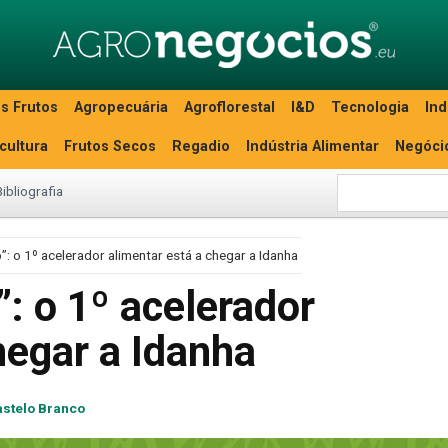
s Frutos
Agropecuária
Agroflorestal
I&D
Tecnologia
Ind
icultura
Frutos Secos
Regadio
Indústria Alimentar
Negóci
Bibliografia
”: o 1º acelerador alimentar está a chegar a Idanha
: o 1º acelerador
hegar a Idanha
stelo Branco