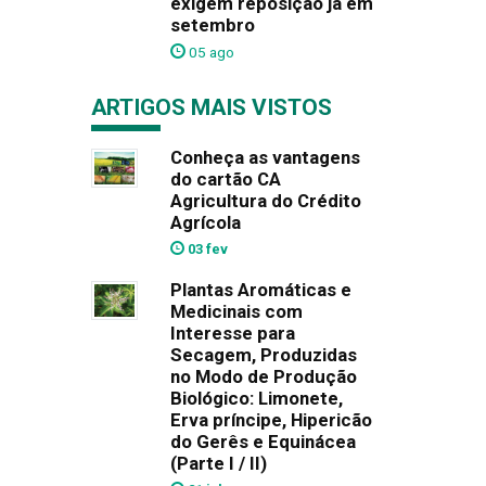
exigem reposição já em
setembro
05 ago
ARTIGOS MAIS VISTOS
Conheça as vantagens
do cartão CA
Agricultura do Crédito
Agrícola
03 fev
Plantas Aromáticas e
Medicinais com
Interesse para
Secagem, Produzidas
no Modo de Produção
Biológico: Limonete,
Erva príncipe, Hipericão
do Gerês e Equinácea
(Parte I / II)