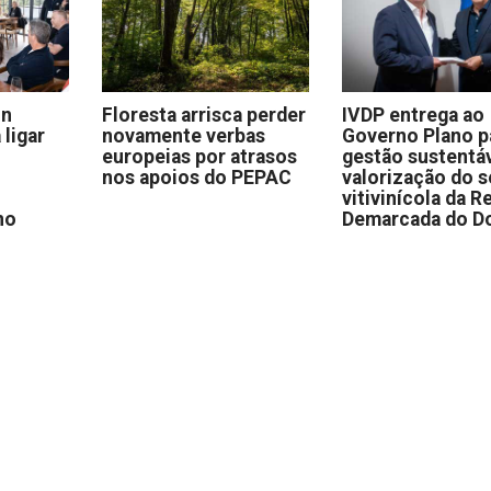
on
Floresta arrisca perder
IVDP entrega ao
 ligar
novamente verbas
Governo Plano p
europeias por atrasos
gestão sustentáv
nos apoios do PEPAC
valorização do s
vitivinícola da R
no
Demarcada do D