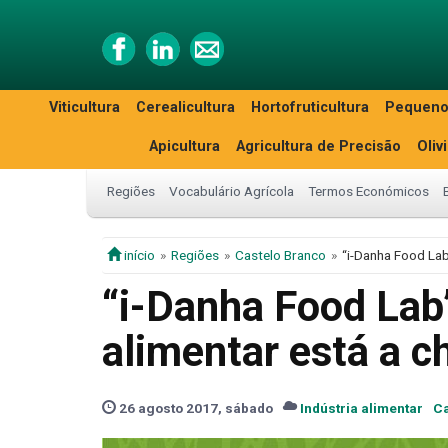
Viticultura
Cerealicultura
Hortofruticultura
Pequeno
Apicultura
Agricultura de Precisão
Oliv
Regiões
Vocabulário Agrícola
Termos Económicos
início
Regiões
Castelo Branco
“i-Danha Food Lab
“i-Danha Food Lab”
alimentar está a c
26 agosto 2017, sábado
Indústria alimentar
Ca