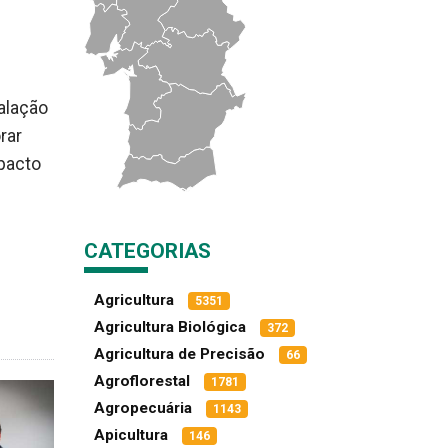
alação
rar
mpacto
CATEGORIAS
Agricultura
5351
Agricultura Biológica
372
Agricultura de Precisão
66
Agroflorestal
1781
Agropecuária
1143
Apicultura
146