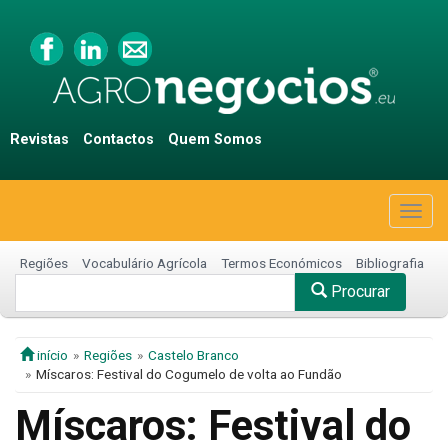
Revistas
Contactos
Quem Somos
Togg
navig
Regiões
Vocabulário Agrícola
Termos Económicos
Bibliografia
Procurar
início
Regiões
Castelo Branco
Míscaros: Festival do Cogumelo de volta ao Fundão
Míscaros: Festival do