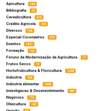
Apicultura
146
Bibliografia
15
Cerealicultura
415
Crédito Agrícola
245
Diversos
108
Especial Coronavírus
279
Eventos
1831
Formação
156
Fóruns de Modernização da Agricultura
17
Frutos Secos
73
Hortofruticultura & Floricultura
1658
Indústria
708
Indústria alimentar
1882
Investigacao & Desenvolvimento
583
Negócios
770
Olivicultura
165
Opinião
58