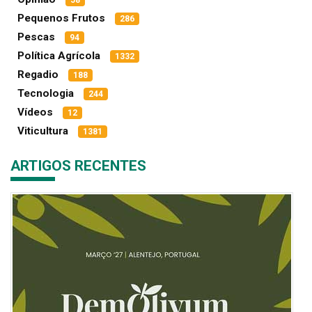
Pequenos Frutos
286
Pescas
94
Política Agrícola
1332
Regadio
188
Tecnologia
244
Vídeos
12
Viticultura
1381
ARTIGOS RECENTES