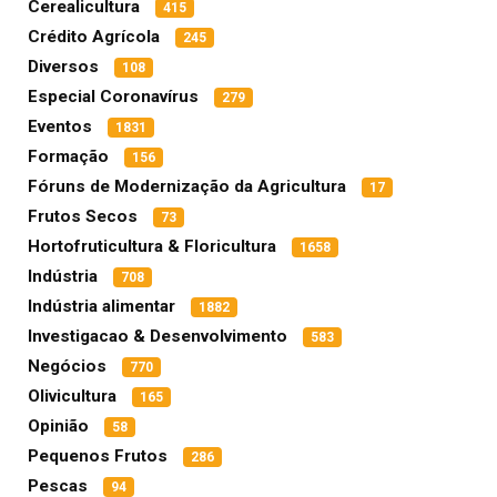
Cerealicultura
415
Crédito Agrícola
245
Diversos
108
Especial Coronavírus
279
Eventos
1831
Formação
156
Fóruns de Modernização da Agricultura
17
Frutos Secos
73
Hortofruticultura & Floricultura
1658
Indústria
708
Indústria alimentar
1882
Investigacao & Desenvolvimento
583
Negócios
770
Olivicultura
165
Opinião
58
Pequenos Frutos
286
Pescas
94