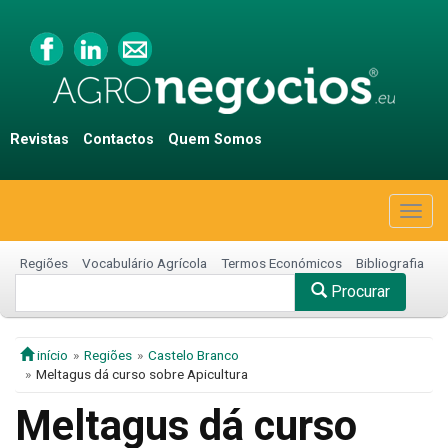
Revistas
Contactos
Quem Somos
Togg
navig
Regiões
Vocabulário Agrícola
Termos Económicos
Bibliografia
Procurar
início
Regiões
Castelo Branco
Meltagus dá curso sobre Apicultura
Meltagus dá curso