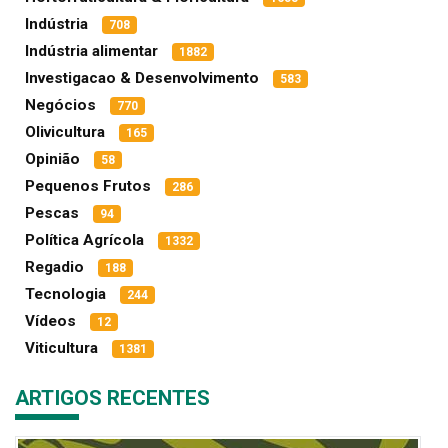
Indústria
708
Indústria alimentar
1882
Investigacao & Desenvolvimento
583
Negócios
770
Olivicultura
165
Opinião
58
Pequenos Frutos
286
Pescas
94
Política Agrícola
1332
Regadio
188
Tecnologia
244
Vídeos
12
Viticultura
1381
ARTIGOS RECENTES