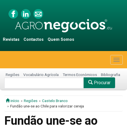
Revistas
Contactos
Quem Somos
Togg
navig
Regiões
Vocabulário Agrícola
Termos Económicos
Bibliografia
Procurar
início
Regiões
Castelo Branco
Fundão une-se ao Chile para valorizar cereja
Fundão une-se ao