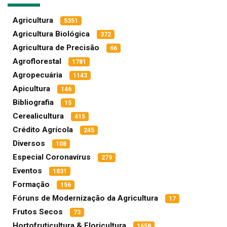
Agricultura
5351
Agricultura Biológica
372
Agricultura de Precisão
66
Agroflorestal
1781
Agropecuária
1143
Apicultura
146
Bibliografia
15
Cerealicultura
415
Crédito Agrícola
245
Diversos
108
Especial Coronavírus
279
Eventos
1831
Formação
156
Fóruns de Modernização da Agricultura
17
Frutos Secos
73
Hortofruticultura & Floricultura
1658