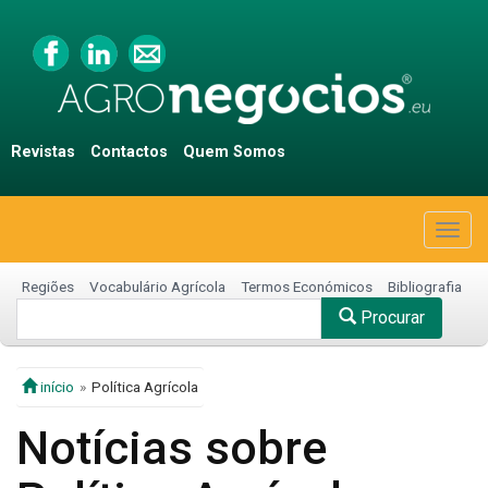
Revistas
Contactos
Quem Somos
Togg
navig
Regiões
Vocabulário Agrícola
Termos Económicos
Bibliografia
Procurar
início
Política Agrícola
Notícias sobre