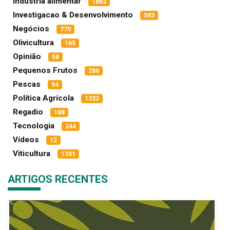
Indústria alimentar
1882
Investigacao & Desenvolvimento
583
Negócios
770
Olivicultura
165
Opinião
58
Pequenos Frutos
286
Pescas
94
Política Agrícola
1332
Regadio
188
Tecnologia
244
Vídeos
12
Viticultura
1381
ARTIGOS RECENTES