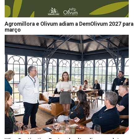
Agromillora e Olivum adiam a DemOlivum 2027 para
março