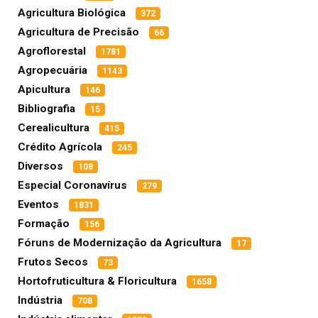
Agricultura Biológica
372
Agricultura de Precisão
66
Agroflorestal
1781
Agropecuária
1143
Apicultura
146
Bibliografia
15
Cerealicultura
415
Crédito Agrícola
245
Diversos
108
Especial Coronavírus
279
Eventos
1831
Formação
156
Fóruns de Modernização da Agricultura
17
Frutos Secos
73
Hortofruticultura & Floricultura
1658
Indústria
708