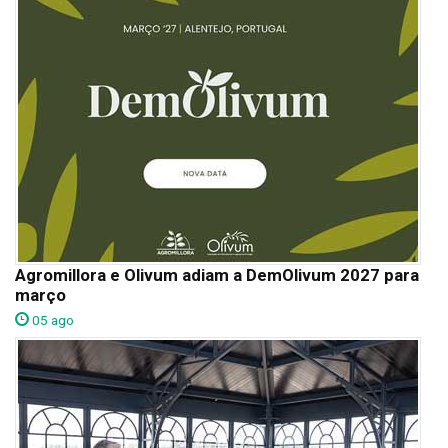
Agromillora e Olivum adiam a DemOlivum 2027 para
março
05 ago