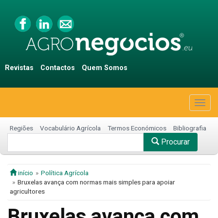
Revistas
Contactos
Quem Somos
Togg
navig
Regiões
Vocabulário Agrícola
Termos Económicos
Bibliografia
Procurar
início
Política Agrícola
Bruxelas avança com normas mais simples para apoiar
agricultores
Bruxelas avança com