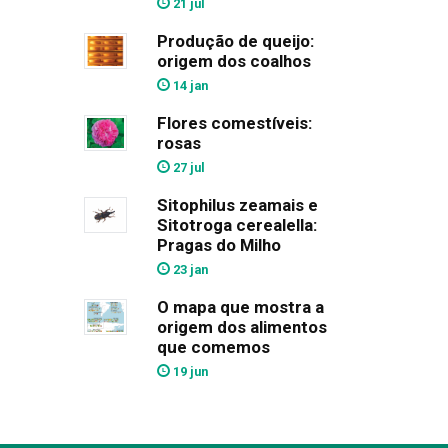
21 jul
Produção de queijo:
origem dos coalhos
14 jan
Flores comestíveis:
rosas
27 jul
Sitophilus zeamais e
Sitotroga cerealella:
Pragas do Milho
23 jan
O mapa que mostra a
origem dos alimentos
que comemos
19 jun