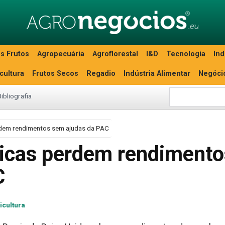
s Frutos
Agropecuária
Agroflorestal
I&D
Tecnologia
Ind
icultura
Frutos Secos
Regadio
Indústria Alimentar
Negóci
Bibliografia
rdem rendimentos sem ajudas da PAC
nicas perdem rendimento
C
icultura