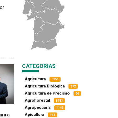
or
CATEGORIAS
Agricultura
5351
Agricultura Biológica
372
Agricultura de Precisão
66
Agroflorestal
1781
Agropecuária
1143
ara a
Apicultura
146