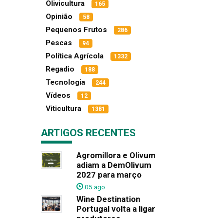
Olivicultura
165
Opinião
58
Pequenos Frutos
286
Pescas
94
Política Agrícola
1332
Regadio
188
Tecnologia
244
Vídeos
12
Viticultura
1381
ARTIGOS RECENTES
Agromillora e Olivum
adiam a DemOlivum
2027 para março
05 ago
Wine Destination
Portugal volta a ligar