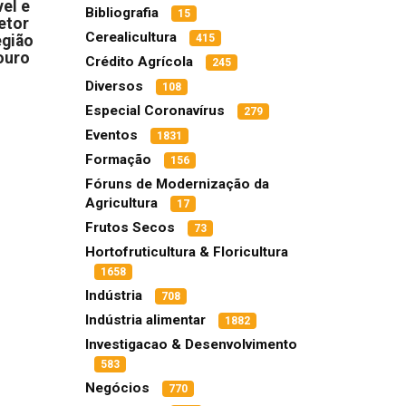
el e
Bibliografia
15
etor
Cerealicultura
egião
415
ouro
Crédito Agrícola
245
Diversos
108
Especial Coronavírus
279
Eventos
1831
Formação
156
Fóruns de Modernização da
Agricultura
17
Frutos Secos
73
Hortofruticultura & Floricultura
1658
Indústria
708
Indústria alimentar
1882
Investigacao & Desenvolvimento
583
Negócios
770