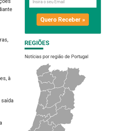
ações
iante
Quero Receber »
ras,
REGIÕES
Notícias por região de Portugal
es, à
 saída
a