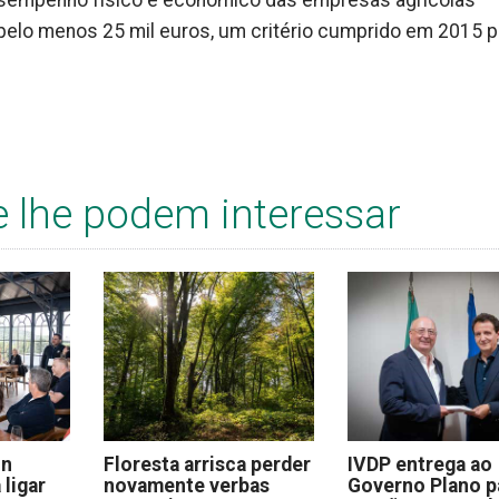
desempenho físico e económico das empresas agrícolas
elo menos 25 mil euros, um critério cumprido em 2015 p
e lhe podem interessar
on
Floresta arrisca perder
IVDP entrega ao
 ligar
novamente verbas
Governo Plano p