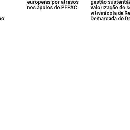
europeias por atrasos
gestão sustentáv
nos apoios do PEPAC
valorização do s
vitivinícola da R
no
Demarcada do D