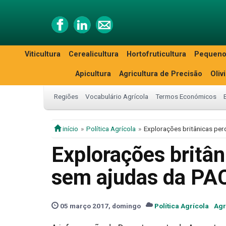
Viticultura
Cerealicultura
Hortofruticultura
Pequeno
Apicultura
Agricultura de Precisão
Oliv
Regiões
Vocabulário Agrícola
Termos Económicos
início
Política Agrícola
Explorações britânicas pe
Explorações britâ
sem ajudas da PA
05 março 2017, domingo
Política Agrícola
Agr