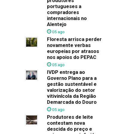
produtores
portugueses a
compradores
internacionais no
Alentejo
05 ago
Floresta arrisca perder
novamente verbas
europeias por atrasos
nos apoios do PEPAC
05 ago
IVDP entrega ao
Governo Plano para a
gestão sustentável e
valorização do setor
vitivinícola da Região
Demarcada do Douro
05 ago
Produtores de leite
contestam nova
descida do preço e