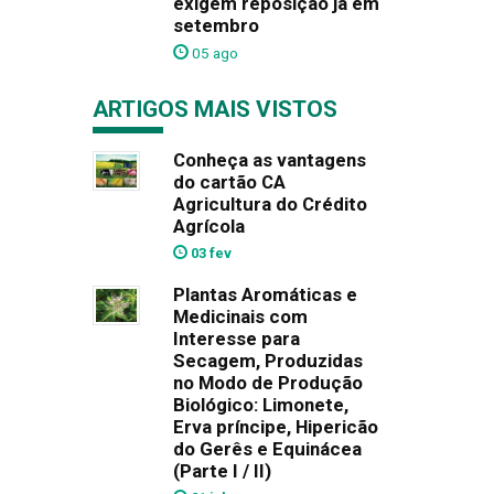
exigem reposição já em
setembro
05 ago
ARTIGOS MAIS VISTOS
Conheça as vantagens
do cartão CA
Agricultura do Crédito
Agrícola
03 fev
Plantas Aromáticas e
Medicinais com
Interesse para
Secagem, Produzidas
no Modo de Produção
Biológico: Limonete,
Erva príncipe, Hipericão
do Gerês e Equinácea
(Parte I / II)