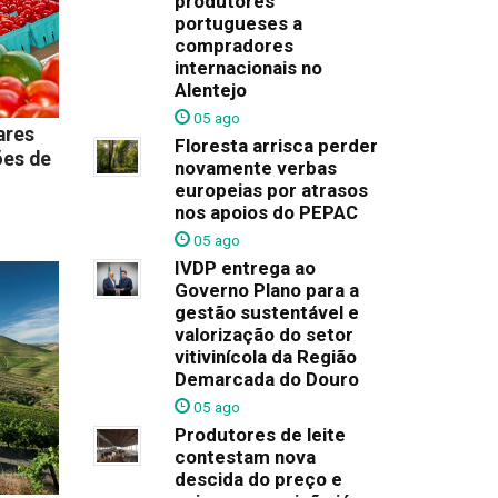
produtores
portugueses a
compradores
internacionais no
Alentejo
05 ago
ares
Floresta arrisca perder
ões de
novamente verbas
europeias por atrasos
nos apoios do PEPAC
05 ago
IVDP entrega ao
Governo Plano para a
gestão sustentável e
valorização do setor
vitivinícola da Região
Demarcada do Douro
05 ago
Produtores de leite
contestam nova
descida do preço e