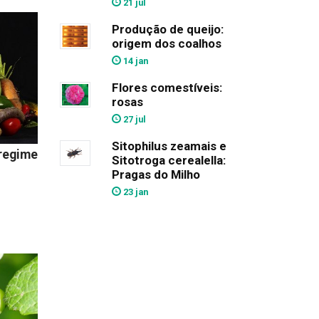
21 jul
Produção de queijo:
origem dos coalhos
14 jan
Flores comestíveis:
rosas
27 jul
Sitophilus zeamais e
 regime
Sitotroga cerealella:
Pragas do Milho
23 jan