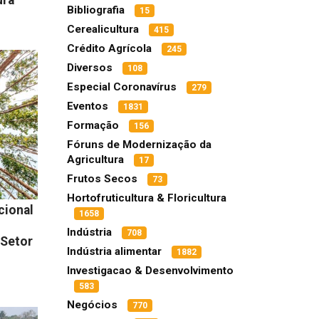
Bibliografia
15
Cerealicultura
415
Crédito Agrícola
245
Diversos
108
Especial Coronavírus
279
Eventos
1831
Formação
156
Fóruns de Modernização da
Agricultura
17
Frutos Secos
73
Hortofruticultura & Floricultura
cional
1658
Indústria
708
 Setor
Indústria alimentar
1882
Investigacao & Desenvolvimento
583
Negócios
770