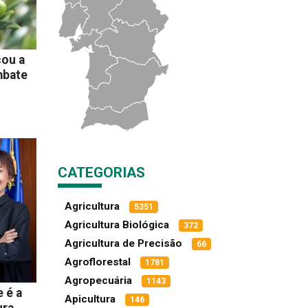
cou a
mbate
CATEGORIAS
Agricultura
5351
Agricultura Biológica
372
Agricultura de Precisão
66
Agroflorestal
1781
Agropecuária
1143
 é a
Apicultura
146
ura