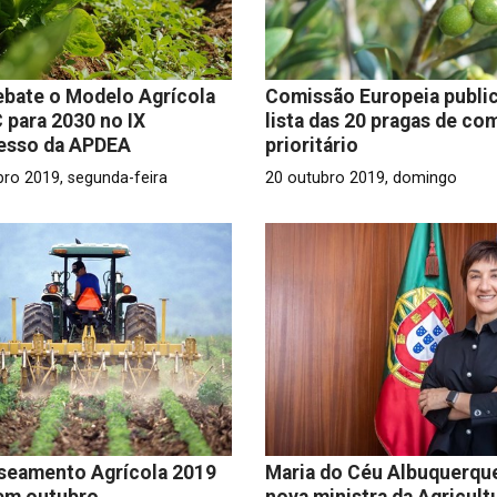
bate o Modelo Agrícola
Comissão Europeia publi
 para 2030 no IX
lista das 20 pragas de co
esso da APDEA
prioritário
bro 2019, segunda-feira
20 outubro 2019, domingo
seamento Agrícola 2019
Maria do Céu Albuquerque
 em outubro
nova ministra da Agricult