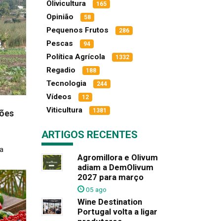
Olivicultura
165
Opinião
58
Pequenos Frutos
286
Pescas
94
Política Agrícola
1332
Regadio
188
Tecnologia
244
Vídeos
12
Viticultura
1381
ções
ARTIGOS RECENTES
ra
Agromillora e Olivum
adiam a DemOlivum
2027 para março
05 ago
Wine Destination
Portugal volta a ligar