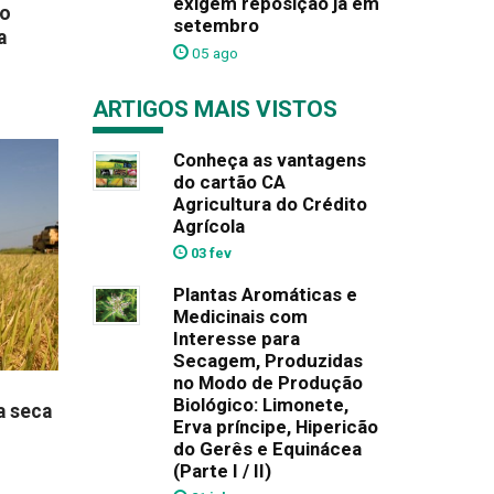
exigem reposição já em
vo
setembro
a
05 ago
ARTIGOS MAIS VISTOS
Conheça as vantagens
do cartão CA
Agricultura do Crédito
Agrícola
03 fev
Plantas Aromáticas e
Medicinais com
Interesse para
Secagem, Produzidas
no Modo de Produção
Biológico: Limonete,
a seca
Erva príncipe, Hipericão
do Gerês e Equinácea
(Parte I / II)