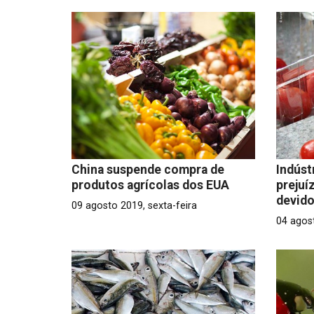
China suspende compra de
Indúst
produtos agrícolas dos EUA
prejuí
devido
09 agosto 2019, sexta-feira
04 agos