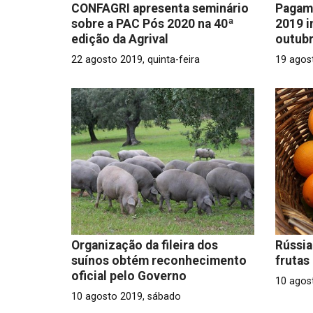
CONFAGRI apresenta seminário
Pagam
sobre a PAC Pós 2020 na 40ª
2019 i
edição da Agrival
outub
22 agosto 2019, quinta-feira
19 agos
Organização da fileira dos
Rússia
suínos obtém reconhecimento
frutas
oficial pelo Governo
10 agos
10 agosto 2019, sábado